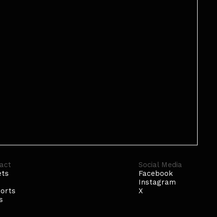
act
Social Media
ets
Facebook
p
Instagram
orts
X
s