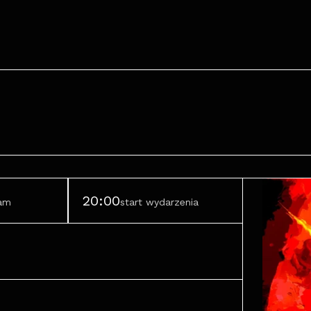
20:00
ram
start wydarzenia