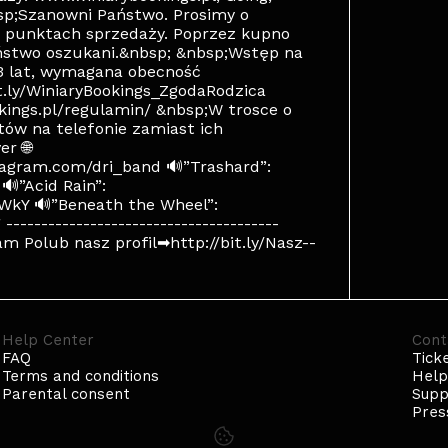
bsp;Szanowni Państwo. Prosimy o
 punktach sprzedaży. Poprzez kupno
ństwo oszukani.&nbsp; &nbsp;Wstęp na
13 lat, wymagana obecność
t.ly/WiniaryBookings_ZgodaRodzica
kings.pl/regulamin/ &nbsp;W trosce o
ów na telefonie zamiast ich
er 🌐
tagram.com/dri_band 🔊”Trashard”:
”Acid Rain”:
kY 🔊”Beneath the Wheel”:
------------------------------------
m Polub nasz profil➡http://bit.ly/Nasz--
Help Center
Cont
FAQ
Tick
Terms and conditions
Hel
Parental consent
Supp
Pres