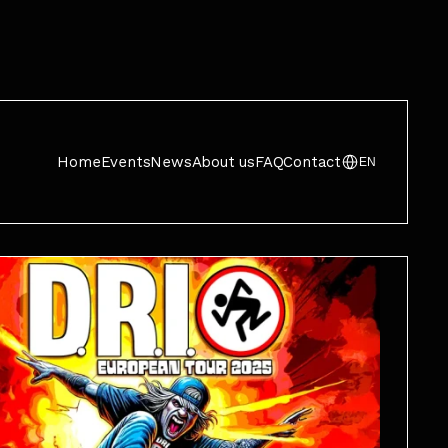
Home
Events
News
About us
FAQ
Contact
EN