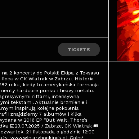
TICKETS
ą na 2 koncerty do Polski! Ekipa z Teksasu
 lipca w CK Wiatrak w Zabrzu. Historia
 1982 roku, kiedy to amerykańska formacja
ementy hardcore punku i heavy metalu.
agresywnymi riffami, intensywną
mi tekstami. Aktualnie brzmienie i
samym inspirują kolejne pokolenia
afii znajdziemy 7 albumów i kilka
wydana w 2016 EP “But Wait, There’s
adka 📅23.07.2025 / Zabrze, CK Wiatrak 🎟
czwartek, 21 listopada o godzinie 12:00
ży: www.winiarybookings.pl, Going,