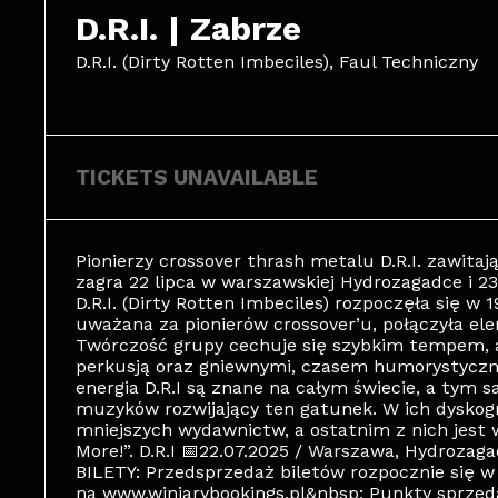
D.R.I. | Zabrze
D.R.I. (Dirty Rotten Imbeciles), Faul Techniczny
TICKETS UNAVAILABLE
Pionierzy crossover thrash metalu D.R.I. zawitaj
zagra 22 lipca w warszawskiej Hydrozagadce i 23
D.R.I. (Dirty Rotten Imbeciles) rozpoczęła się w
uważana za pionierów crossover’u, połączyła el
Twórczość grupy cechuje się szybkim tempem, 
perkusją oraz gniewnymi, czasem humorystyczny
energia D.R.I są znane na całym świecie, a tym 
muzyków rozwijający ten gatunek. W ich dyskogr
mniejszych wydawnictw, a ostatnim z nich jest 
More!”. D.R.I 📅22.07.2025 / Warszawa, Hydrozag
BILETY: Przedsprzedaż biletów rozpocznie się w 
na www.winiarybookings.pl&nbsp; Punkty sprzeda