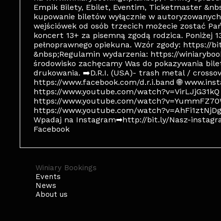
Empik Bilety, Ebilet, Eventim, Ticketmaster &n
kupowanie biletów wyłącznie w autoryzowanych
wejściówek od osób trzecich możecie zostać Pa
koncert 13+ za pisemną zgodą rodzica. Poniżej 
pełnoprawnego opiekuna. Wzór zgody: https://bi
&nbsp;Regulamin wydarzenia: https://winiaryboo
środowisko zachęcamy Was do pokazywania bilet
drukowania. ➡D.R.I. (USA)- trash metal / crossov
https://www.facebook.com/d.r.i.band 🌐 www.ins
https://www.youtube.com/watch?v=VirLJjG31kQ 
https://www.youtube.com/watch?v=YummFZ70W
https://www.youtube.com/watch?v=AhFi1ztNjDg ---
Wpadaj na Instagram➡http://bit.ly/Nasz-instagra
Facebook
Winiary Bookings
Events
News
About us