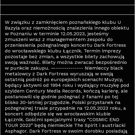
W związku z zamknięciem poznańskiego klubu U
Bazyla oraz niemożnością znalezienia innego obiektu
w Poznaniu w terminie 12.05.2023, jesteśmy
zmuszeni wraz z managementem zespołu do
przeniesienia pożegnalnego koncertu Dark Fortress
do wrocławskiego klubu Łącznik. Termin imprezy
pozostaje bez zmian, a wszystkie bilety zachowują
swoją ważność. Bilety można zwracać bezpośrednio
w punkcie zakupu. —------------- Niemieccy black
metalowcy z Dark Fortress wyruszają w swoją
ostatnią podróż po europejskich scenach! Muzycy,
będący aktywni od 1994 roku i wydający muzykę pod
szyldem Century Media Records, kończą karierę, ale
postanowili się godnie pożegnać z fanami po tej
blisko 30-letniej przygodzie. Polski przystanek na
pożegnalnej trasie przypadnie na 12.05.2023 roku, a
koncert odbędzie się we wrocławskim klubie
Łącznik. Gośćmi specjalnymi trasy “COSMIC END
TOUR 2023” będą niemieckie The Spirit i austriacki
Asphagor. Dark Fortress w swoim dorobku posiadają