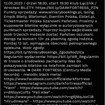
12.05.2023 / drzwi 18:30, start 19:30 Klub Łącznik /
Wrocław BILETY: https://bit.ly/DARKFORTRESS_PZN
Punkty sprzedaży: www.winiarybookings.pl, Going,
Empik Bilety, Biletomat, Eventim Polska, Ebilet.pl,
Ticketmaster Polska ️Szanowni Państwo. Prosimy o
kupowanie biletów wyłącznie w autoryzowanych
punktach sprzedaży. Poprzez kupno wejściówek od
osób trzecich możecie zostać Państwo oszukani.
Wstęp na koncert 13+ za pisemną zgodą rodzica.
Poniżej 13 lat, wymagana obecność pełnoprawnego
opiekuna. Wzór zgody:
https://bit.ly/WiniaryBookings_ZgodaRodzica
Regulamin wydarzenia: https://bit.ly/WB_Regulamin
W trosce o środowisko zachęcamy Was do
pokazywania biletów na telefonie zamiast ich
drukowania. ➡ DARK FORTRESS (Century Media
Records) - melodic black metal
https://www.facebook.com/officialdarkfortress
https://www.instagram.com/darkfortressofficial
“Ylem” - https://www.youtube.com/watch?
v=dNloyxCofts “Pali Aike” -
https://www.youtube.com/watch?v=gRjMqJsvCl8
“Hirudineans” - https://www.youtube.com/watch?