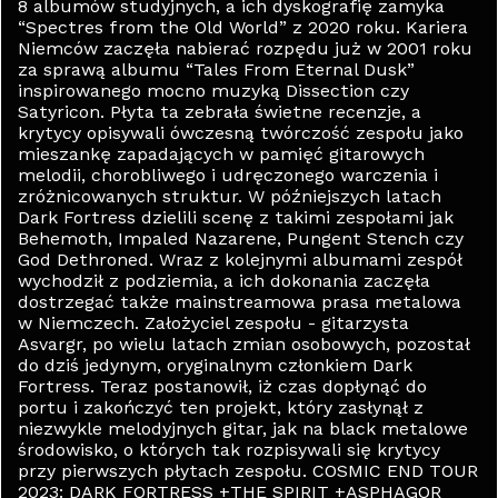
8 albumów studyjnych, a ich dyskografię zamyka
“Spectres from the Old World” z 2020 roku. Kariera
Niemców zaczęła nabierać rozpędu już w 2001 roku
za sprawą albumu “Tales From Eternal Dusk”
inspirowanego mocno muzyką Dissection czy
Satyricon. Płyta ta zebrała świetne recenzje, a
krytycy opisywali ówczesną twórczość zespołu jako
mieszankę zapadających w pamięć gitarowych
melodii, chorobliwego i udręczonego warczenia i
zróżnicowanych struktur. W późniejszych latach
Dark Fortress dzielili scenę z takimi zespołami jak
Behemoth, Impaled Nazarene, Pungent Stench czy
God Dethroned. Wraz z kolejnymi albumami zespół
wychodził z podziemia, a ich dokonania zaczęła
dostrzegać także mainstreamowa prasa metalowa
w Niemczech. Założyciel zespołu - gitarzysta
Asvargr, po wielu latach zmian osobowych, pozostał
do dziś jedynym, oryginalnym członkiem Dark
Fortress. Teraz postanowił, iż czas dopłynąć do
portu i zakończyć ten projekt, który zasłynął z
niezwykle melodyjnych gitar, jak na black metalowe
środowisko, o których tak rozpisywali się krytycy
przy pierwszych płytach zespołu. COSMIC END TOUR
2023: DARK FORTRESS +THE SPIRIT +ASPHAGOR