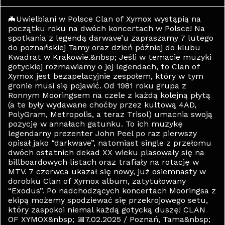
🦇Uwielbiani w Polsce Clan of Xymox wystąpią na
początku roku na dwóch koncertach w Polsce! Na
spotkania z legendą darwave’u zapraszamy 7 lutego
do poznańskiej Tamy oraz dzień później do klubu
Kwadrat w Krakowie.&nbsp; Jeśli w temacie muzyki
gotyckiej rozmawiamy o jej legendach, to Clan of
Xymox jest bezapelacyjnie zespołem, który w tym
gronie musi się pojawić. Od 1981 roku grupa z
Ronnym Mooringsem na czele z każdą kolejną płytą
(a te były wydawane choćby przez kultową 4AD,
PolyGram, Metropolis, a teraz Trisol) umacnia swoją
pozycję w annałach gatunku. To ich muzykę
legendarny prezenter John Peel po raz pierwszy
opisał jako “darkwave”, natomiast single z przełomu
dwóch ostatnich dekad XX wieku plasowały się na
billboardowych listach oraz trafiały na rotację w
MTV. 7 czerwca ukazał się nowy, już osiemnasty w
dorobku Clan of Xymox album, zatytułowany
“Exodus”. Po nadchodzących koncertach Mooringsa z
ekipą możemy spodziewać się przekrojowego setu,
który zaspokoi niemal każdą gotycką duszę! CLAN
OF XYMOX&nbsp; 📅7.02.2025 / Poznań, Tama&nbsp;