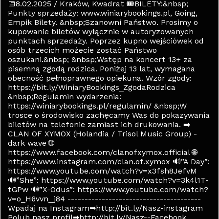
📅8.02.2025 / Kraków, Kwadrat 🎟BILETY:&nbsp;
Punkty sprzedaży: www.winiarybookings.pl, Going,
Empik Bilety. &nbsp;Szanowni Państwo. Prosimy o
kupowanie biletów wyłącznie w autoryzowanych
punktach sprzedaży. Poprzez kupno wejściówek od
osób trzecich możecie zostać Państwo
oszukani.&nbsp; &nbsp;Wstęp na koncert 13+ za
pisemną zgodą rodzica. Poniżej 13 lat, wymagana
obecność pełnoprawnego opiekuna. Wzór zgody:
https://bit.ly/WiniaryBookings_ZgodaRodzica
&nbsp;Regulamin wydarzenia:
https://winiarybookings.pl/regulamin/ &nbsp;W
trosce o środowisko zachęcamy Was do pokazywania
biletów na telefonie zamiast ich drukowania. ➡
CLAN OF XYMOX (Holandia / Trisol Music Group) -
dark wave 🌐
https://www.facebook.com/clanofxymox.official 🌐
https://www.instagram.com/clan.of.xymox 🔊”A Day”:
https://www.youtube.com/watch?v=x3fsh8JefvM
🔊”She”: https://www.youtube.com/watch?v=3k4l1T-
tGPw 🔊”X-Odus”: https://www.youtube.com/watch?
v=o_H6vvn_j84 ---------------------------------------
Wpadaj na Instagram➡http://bit.ly/Nasz-instagram
Polub nasz profil➡http://bit.ly/Nasz--Facebook