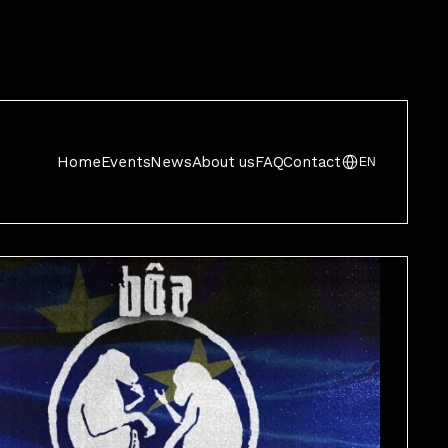
Home
Events
News
About us
FAQ
Contact
EN