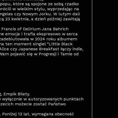
popu, które są spojone ze sobą rzadko
ócili w wielkim stylu, wyprzedając na
Angeles czy Nowym Jorku. W lutym dali
 23 kwietnia, a dzień później zawitają
rancis of Delirium Jana Bahrich
ne emocje i trafia ekspresowo w serca
e zadebiutowała w 2024 roku albumem
 na ten moment singiel “Little Black
lice czy Japanese Breakfast łączy indie,
Wam pojawić się w Progresji i Tamie od
, Empik Bilety.
w wyłącznie w autoryzowanych punktach
rzecich możecie zostać Państwo
. Poniżej 13 lat, wymagana obecność