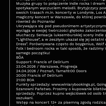
Muzyka grupy to połączenie indie rocka i dream 
spotykanym wyczuciem melodii. Brytyjczycy powr
swoich trasach m.in. koncerty w Londynie, Los 
magiczny koncert w Warszawie, do której powrócą
również do Poznania!
Ukrywająca się pod pseudonimem artystycznym F
wyciąga w swojej twórczości głęboko zakorzenio
słuchaczy. Sensacja luksemburskiej sceny indi
“Lighthouse”, a w zeszłym ukazał się jej ostatni
Dress”. Porównywana często do boygenius, Wolf A
folk i bedroom rocka w taki sposób, że radzimy 
samego początku!
BÔA
Support: Francis of Delirium
23.04.2026 / Warszawa, Progresja
24.04.2026 / Poznań, Tama19:00 Doors
20:00 Francis of Delirium
21:00 BOA
Punkty sprzedaży: www.winiarybookings.pl, Going
Szanowni Państwo. Prosimy o kupowanie biletó
sprzedaży. Poprzez kupno wejściówek od osób t
oszukani.
Wstęp na koncert 13+ za pisemną zgodą rodzica