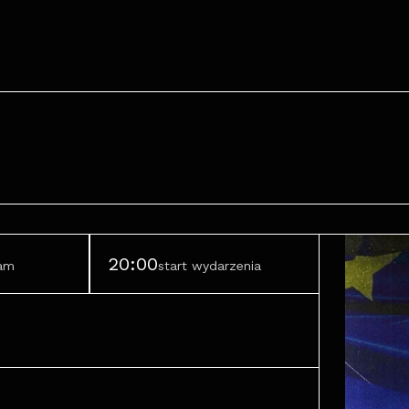
20:00
ram
start wydarzenia