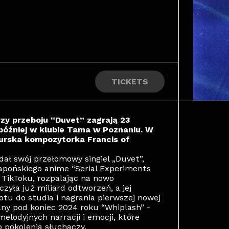
TICKETS
zy przeboju “Duvet” zagrają 23
 później w klubie Tama w Poznaniu. W
urska kompozytorka Francis of
dał swój przełomowy singiel „Duvet”,
japońskiego anime “Serial Experiments
 TikToku, rozpalając na nowo
zyła już miliard odtworzeń, a jej
tu do studia i nagrania pierwszej nowej
ny pod koniec 2024 roku “Whiplash” -
lodyjnych narracji i emocji, które
o pokolenia słuchaczy.