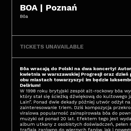
BOA | Poznań
Bôa
TICKETS UNAVAILABLE
Bôa wracają do Polski na dwa koncerty! Autor
kwietnia w warszawskiej Progresji oraz dzień
obu miastach towarzyszyć im będzie luksemb
Delirium!
W 1998 roku brytyjski zespół alt-rockowy bôa wy
który stał się ścieżką dźwiękową do kultowego 
Lain”. Ponad dwie dekady później utwór odżył na
zainteresowanie triem. Dziś kompozycja przekroc
viralowa popularność zainspirowała bôa do powro
muzyki od ponad 20 lat. Efektem tego jest wyda
album utkany z osobistych doświadczeń, pełen me
trafiają zarówno do wiernych fanów, jak i noweg