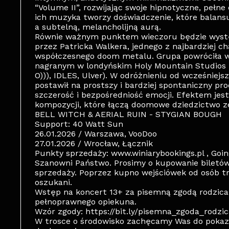
“Volume II”, rozwijając swoje hipnotyczne, pełn
ich muzyka tworzy doświadczenie, które balans
a subtelną, melancholijną aurą.
Równie ważnym punktem wieczoru będzie wystę
przez Patricka Walkera, jednego z najbardziej c
współczesnego doom metalu. Grupa powróciła w
nagranym w londyńskim Holy Mountain Studios
O))), IDLES, Ulver). W odróżnieniu od wcześniejs
postawił na prostszy i bardziej spontaniczny pr
szczerość i bezpośredniość emocji. Efektem jest
kompozycji, które łączą doomowe dziedzictwo z
BELL WITCH & AERIAL RUIN - STYGIAN BOUGH
Support: 40 Watt Sun
26.01.2026 / Warszawa, VooDoo
27.01.2026 / Wrocław, Łącznik
Punkty sprzedaży: www.winiarybookings.pl , Going
Szanowni Państwo. Prosimy o kupowanie biletó
sprzedaży. Poprzez kupno wejściówek od osób t
oszukani.
Wstęp na koncert 13+ za pisemną zgodą rodzica
pełnoprawnego opiekuna.
Wzór zgody: https://bit.ly/pisemna_zgoda_rodzi
W trosce o środowisko zachęcamy Was do pokazy