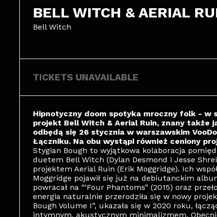
BELL WITCH & AERIAL RU
Bell Witch
TICKETS UNAVAILABLE
Hipnotyczny doom spotyka mroczny folk - w s
projekt Bell Witch & Aerial Ruin, znany także
odbędą się 26 stycznia w warszawskim VooDo
Łączniku. Na obu wystąpi również ceniony pro
Stygian Bough to wyjątkowa kolaboracja pom
duetem Bell Witch (Dylan Desmond i Jesse Shr
projektem Aerial Ruin (Erik Moggridge). Ich ws
Moggridge pojawił się już na debiutanckim albumi
powracał na “‘Four Phantoms” (2015) oraz prze
energia naturalnie przerodziła się w nowy projek
Bough Volume I”, ukazała się w 2020 roku, łąc
intymnym, akustycznym minimalizmem. Obecnie 