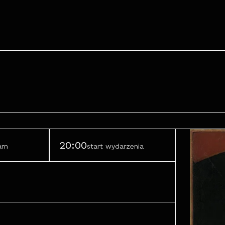
20:00
ram
start wydarzenia