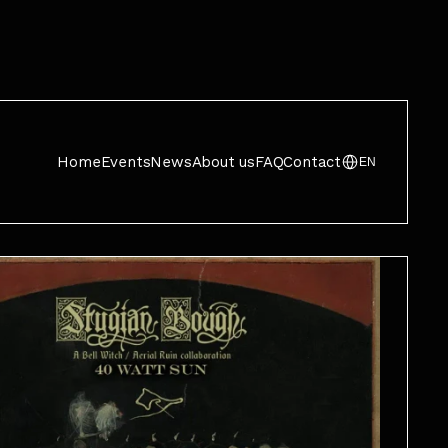
Home
Events
News
About us
FAQ
Contact
EN