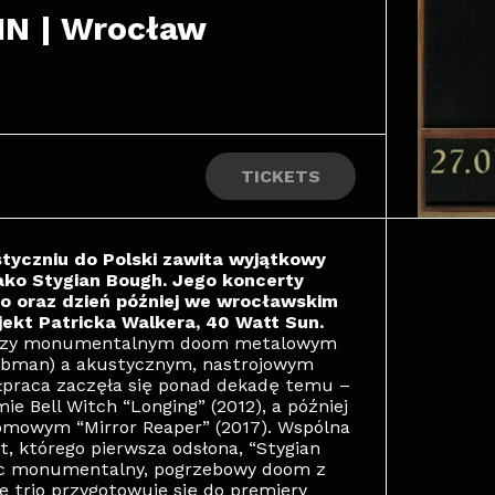
IN | Wrocław
TICKETS
tyczniu do Polski zawita wyjątkowy
 jako Stygian Bough. Jego koncerty
o oraz dzień później we wrocławskim
jekt Patricka Walkera, 40 Watt Sun.
iędzy monumentalnym doom metalowym
eibman) a akustycznym, nastrojowym
półpraca zaczęła się ponad dekadę temu –
e Bell Witch “Longing” (2012), a później
łomowym “Mirror Reaper” (2017). Wspólna
t, którego pierwsza odsłona, “Stygian
ząc monumentalny, pogrzebowy doom z
trio przygotowuje się do premiery