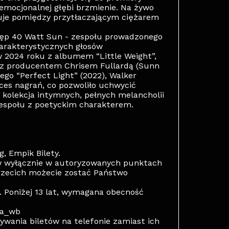
e emocjonalnej głębi brzmienie. Na żywo
uje pomiędzy przytłaczającym ciężarem
p 40 Watt Sun - zespołu prowadzonego
harakterystycznych głosów
 2024 roku z albumem “Little Weight”,
 z producentem Chrisem Fullardą (Sunn
zego “Perfect Light” (2022), Walker
oces nagrań, co pozwoliło uchwycić
 kolekcja intymnych, pełnych melancholii
espołu z poetyckim charakterem.
, Empik Bilety.
w wyłącznie w autoryzowanych punktach
rzecich możecie zostać Państwo
. Poniżej 13 lat, wymagana obecność
ca_wb
wania biletów na telefonie zamiast ich