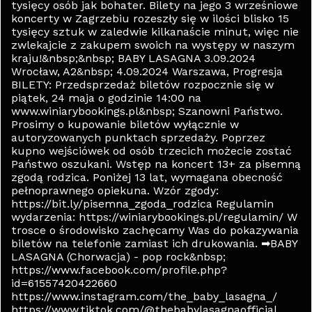
tysięcy osób jak bohater. Bilety na jego 3 wrześniowe
koncerty w Zagrzebiu rozeszły się w ilości blisko 15
tysięcy sztuk w zaledwie kilkanaście minut, więc nie
zwlekajcie z zakupem swoich na występy w naszym
kraju!&nbsp;&nbsp; BABY LASAGNA 3.09.2024
Wrocław, A2&nbsp; 4.09.2024 Warszawa, Progresja
BILETY: Przedsprzedaż biletów rozpocznie się w
piątek, 24 maja o godzinie 14:00 na
www.winiarybookings.pl&nbsp; Szanowni Państwo.
Prosimy o kupowanie biletów wyłącznie w
autoryzowanych punktach sprzedaży. Poprzez
kupno wejściówek od osób trzecich możecie zostać
Państwo oszukani. Wstęp na koncert 13+ za pisemną
zgodą rodzica. Poniżej 13 lat, wymagana obecność
pełnoprawnego opiekuna. Wzór zgody:
https://bit.ly/pisemna_zgoda_rodzica Regulamin
wydarzenia: https://winiarybookings.pl/regulamin/ W
trosce o środowisko zachęcamy Was do pokazywania
biletów na telefonie zamiast ich drukowania. ➡BABY
LASAGNA (Chorwacja) - pop rock&nbsp;
https://www.facebook.com/profile.php?
id=61557420422660
https://www.instagram.com/the_baby_lasagna_/
https://www.tiktok.com/@thebabylasagnaofficial