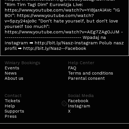
”Rim Tim Tagi Dim” Eurowizja Live:
https://www.youtube.com/watch?v=YIBjarAiAVc ”IG
BOI”: https://www.youtube.com/watch?
v=5pzy24sjo9c ”Don’t hate yourself, but don’t love
yourself too much”:
https://www.youtube.com/watch?v=AEg7ZAgOJJM -
-------------------------------------- Wpadaj na
Instagram ➡ http://bit.ly/Nasz-instagram Polub nasz
profil ➡ http://bit.ly/Nasz--Facebook
Winiary Bookings
Help Center
Events
FAQ
News
Terms and conditions
About us
Parental consent
Contact
Social Media
Tickets
Facebook
Help
Instagram
Supports
X
Press