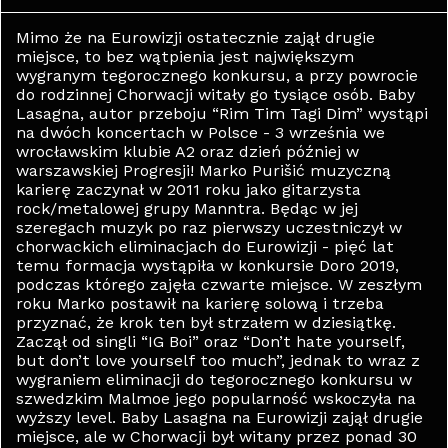
Mimo że na Eurowizji ostatecznie zajął drugie
miejsce, to bez wątpienia jest największym
wygranym tegorocznego konkursu, a przy powrocie
do rodzinnej Chorwacji witały go tysiące osób. Baby
Lasagna, autor przeboju “Rim Tim Tagi Dim” wystąpi
na dwóch koncertach w Polsce - 3 września we
wrocławskim klubie A2 oraz dzień później w
warszawskiej Progresji! Marko Purišić muzyczną
karierę zaczynał w 2011 roku jako gitarzysta
rock/metalowej grupy Manntra. Będąc w jej
szeregach muzyk po raz pierwszy uczestniczył w
chorwackich eliminacjach do Eurowizji - pięć lat
temu formacja wystąpiła w konkursie Doro 2019,
podczas którego zajęła czwarte miejsce. W zeszłym
roku Marko postawił na karierę solową i trzeba
przyznać, że krok ten był strzałem w dziesiątkę.
Zaczął od singli “IG Boi” oraz “Don’t hate yourself,
but don’t love yourself too much”, jednak to wraz z
wygraniem eliminacji do tegorocznego konkursu w
szwedzkim Malmoe jego popularność wskoczyła na
wyższy level. Baby Lasagna na Eurowizji zajął drugie
miejsce, ale w Chorwacji był witany przez ponad 30