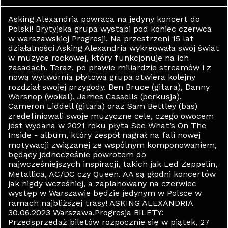
Asking Alexandria powraca na jedyny koncert do
Polski! Brytyjska grupa wystąpi pod koniec czerwca
w warszawskiej Progresji. Na przestrzeni 15 lat
działalności Asking Alexandria wykreowała swój świat
w muzyce rockowej, który funkcjonuje na ich
zasadach. Teraz, po prawie miliardzie streamów i z
nową wytwórnią płytową grupa otwiera kolejny
rozdział swojej przygody. Ben Bruce (gitara), Danny
Worsnop (wokal), James Cassells (perkusja),
Cameron Liddell (gitara) oraz Sam Bettley (bas)
zredefiniowali swoje muzyczne cele, czego owocem
jest wydana w 2021 roku płyta See What’s On The
Inside - album, który zespół nagrał na fali nowej
motywacji związanej ze wspólnym komponowaniem,
będący jednocześnie powrotem do
najwcześniejszych inspiracji, takich jak Led Zeppelin,
Metallica, AC/DC czy Queen. AA są głodni koncertów
jak nigdy wcześniej, a zaplanowany na czerwiec
występ w Warszawie będzie jedynym w Polsce w
ramach najbliższej trasy! ASKING ALEXANDRIA
30.06.2023 Warszawa,Progresja BILETY:
Przedsprzedaż biletów rozpocznie się w piątek, 27