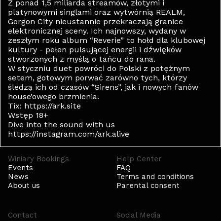
Z ponad 1,5 miliarda streamów, złotymi i
platynowymi singlami oraz wytwórnią REALM,
Gorgon City nieustannie przekraczają granice
elektronicznej sceny. Ich najnowszy, wydany w
zeszłym roku album “Reverie” to hołd dla klubowej
kultury - pełen pulsującej energii i dźwięków
stworzonych z myślą o tańcu do rana.
W styczniu duet powróci do Polski z potężnym
setem, gotowym porwać zarówno tych, którzy
śledzą ich od czasów “Sirens”, jak i nowych fanów
house’owego brzmienia.
Tix: https://ark.site
Wstęp 18+
Dive into the sound with us
https://instagram.com/ark.alive
Winiary Bookings
Help Center
Events
FAQ
News
Terms and conditions
About us
Parental consent
Contact
Social Media