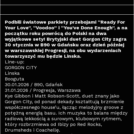
Podbili światowe parkiety przebojami “Ready For
Your Love”, “Voodoo” i “You’ve Done Enough”, a na
początku roku powrócą do Polski na dwa
wyjątkowe sety! Brytyjski duet Gorgon City zagra
30 stycznia w B90 w Gdańsku oraz dzień później
w warszawskiej Progresji, na obu wydarzeniach
towarzyszyć mu będzie Linska.
Line-up:
GORGON CITY
Linska
Booguta
30.01.2026 / B90, Gdańsk
31.01.2026 / Progresja, Warszawa
Kye Gibbon i Matt Robson-Scott, duet znany jako
Gorgon City, od ponad dekady kształtują brzmienie
współczesnego house’u, łącząc melodyjny groove z
potężną energią basu. Ich muzyka to balans między
radiową lekkością a surowym, klubowym rytmem,
który rozbrzmiewa od Ibizy po Red Rocks,
Drumsheds i Coachellę.