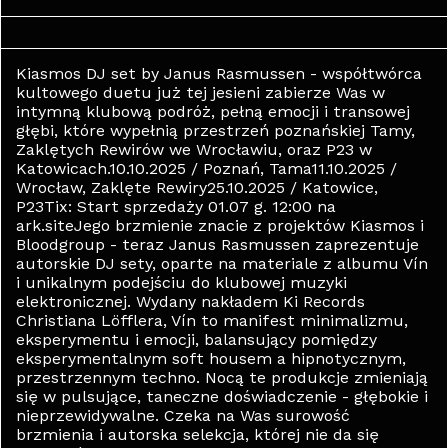
Kiasmos DJ set by Janus Rasmussen - współtwórca
kultowego duetu już tej jesieni zabierze Was w
intymną klubową podróż, pełną emocji i transowej
głębi, które wypełnią przestrzeń poznańskiej Tamy,
Zaklętych Rewirów we Wrocławiu, oraz P23 w
Katowicach.10.10.2025 / Poznań, Tama11.10.2025 /
Wrocław, Zaklęte Rewiry25.10.2025 / Katowice,
P23Tix: Start sprzedaży 01.07 g. 12:00 na
ark.siteJego brzmienie znacie z projektów Kiasmos i
Bloodgroup - teraz Janus Rasmussen zaprezentuje
autorskie DJ sety, oparte na materiale z albumu Vín
i unikalnym podejściu do klubowej muzyki
elektronicznej. Wydany nakładem Ki Records
Christiana Löfflera, Vín to manifest minimalizmu,
eksperymentu i emocji, balansujący pomiędzy
eksperymentalnym soft housem a hipnotycznym,
przestrzennym techno. Nocą te produkcje zmieniają
się w pulsujące, taneczne doświadczenie - głębokie i
nieprzewidywalne. Czeka na Was surowość
brzmienia i autorska selekcja, której nie da się