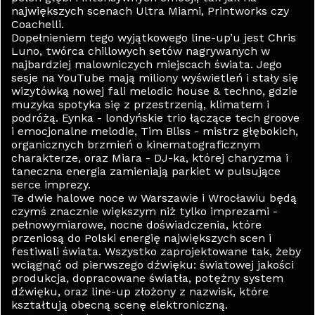
największych scenach Ultra Miami, Printworks czy
Coachelli.
Dopełnieniem tego wyjątkowego line-up’u jest Chris
Luno, twórca chillowych setów nagrywanych w
najbardziej malowniczych miejscach świata. Jego
sesje na YouTube mają miliony wyświetleń i stały się
wizytówką nowej fali melodic house & techno, gdzie
muzyka spotyka się z przestrzenią, klimatem i
podróżą. Eynka - londyńskie trio łączące tech groove
i emocjonalne melodie, Tim Bliss - mistrz głębokich,
organicznych brzmień o kinematograficznym
charakterze, oraz Miara - DJ-ka, której charyzma i
taneczna energia zamieniają parkiet w pulsujące
serce imprezy.
Te dwie halowe noce w Warszawie i Wrocławiu będą
czymś znacznie większym niż tylko imprezami -
pełnowymiarowe, nocne doświadczenia, które
przeniosą do Polski energię największych scen i
festiwali świata. Wszystko zaprojektowane tak, żeby
wciągnąć od pierwszego dźwięku: światowej jakości
produkcja, dopracowane światła, potężny system
dźwięku, oraz line-up złożony z nazwisk, które
kształtują obecną scenę elektroniczną.