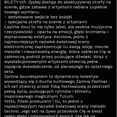
BILETY VIP: Zyskaj dostęp do ekskluzywnej strefy na
scenie, gdzie zabawa z artystami nabiera zupełnie
nowego wymiaru.
– dedykowane wejście bez kolejki
– specjalna strefa na scenie z artystami
Captive Soul to nie tylko label, ale osobna muzyczna
rzeczywistość - oparta na emocji, głębi brzmienia i
dopracowanej estetyce. Korolova, jedno z
najmocniejszych nazwisk światowej sceny
elektronicznej zaprezentuje tu swoją wizję: mocne
melodie i niesamowitą energię, która zabierze Cię w
całonocną podróż przez pulsujące dźwięki. Wraz z
wyselekcjonowanymi artystami stworzą pełne
napięcia doświadczenie, od pierwszego do ostatniego
seta.
Zamna Soundsystem to dynamiczny kolektyw
wywodzący się z ducha kultowego Zamna Festival -
ich set otworzy przed Tobą festiwalową przestrzeń
pełną życia, pulsujących rytmów i klimatu
inspirowanego magicznym Tulum.
Yotto, fiński producent i DJ, to jedno z
najważniejszych nazwisk światowej sceny melodic
techno. Jego set na żywo przeniesie Cię w świat
pełen głębi i intensywnych emocji, tak jak na