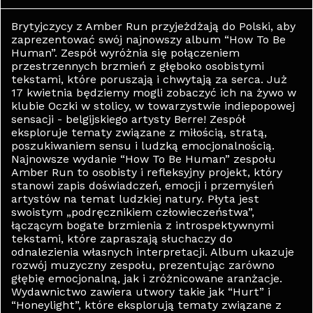
Brytyjczycy z Amber Run przyjeżdżają do Polski, aby
zaprezentować swój najnowszy album “How To Be
Human”. Zespół wyróżnia się połączeniem
przestrzennych brzmień z głęboko osobistymi
tekstami, które poruszają i chwytają za serca. Już
17 kwietnia będziemy mogli zobaczyć ich na żywo w
klubie Oczki w stolicy, w towarzystwie indiepopowej
sensacji - belgijskiego artysty Berre! Zespół
eksploruje tematy związane z miłością, stratą,
poszukiwaniem sensu i ludzką emocjonalnością.
Najnowsze wydanie “How To Be Human” zespołu
Amber Run to osobisty i refleksyjny projekt, który
stanowi zapis doświadczeń, emocji i przemyśleń
artystów na temat ludzkiej natury. Płyta jest
swoistym „podręcznikiem człowieczeństwa”,
łączącym bogate brzmienia z introspektywnymi
tekstami, które zapraszają słuchaczy do
odnalezienia własnych interpretacji. Album ukazuje
rozwój muzyczny zespołu, prezentując zarówno
głębię emocjonalną, jak i zróżnicowane aranżacje.
Wydawnictwo zawiera utwory takie jak “Hurt” i
“Honeylight”, które eksplorują tematy związane z