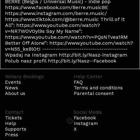
BERRE (Belgia / Universal Music) - indie pop
https://www.facebook.com/Berre.musicBE
https://www.instagram.com/berre.music/
https://www.tiktok.com/@berre.music Thrill of it
All”: https://www.youtube.com/watch?
v=NR7WOVOyl9s Say My Name”:
https://www.youtube.com/watch?v=PQsNTvea1RM
Better Off Alone”: https://www.youtube.com/watch?
v=N55_kxBlOtI ---------------------------------------
Wpadaj na Instagram http://bit.ly/Nasz-instagram
Polub nasz profil http://bit.ly/Nasz--Facebook
Winiary Bookings
Help Center
Events
FAQ
News
Terms and conditions
About us
Parental consent
Contact
Social Media
Tickets
Facebook
Help
Instagram
Supports
X
Press