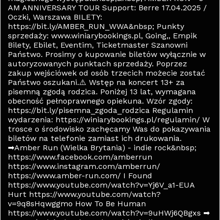
AM ANNIVERSARY TOUR Support: Berre 17.04.2025 /
Oczki, Warszawa BILETY:
https://bit.ly/AMBER_RUN_WWA&nbsp; Punkty
sprzedaży: www.winiarybookings.pl, Going,, Empik
Bilety, Ebilet, Eventim, Ticketmaster Szanowni
Państwo. Prosimy o kupowanie biletów wyłącznie w
autoryzowanych punktach sprzedaży. Poprzez
zakup wejściówek od osób trzecich możecie zostać
Państwo oszukani.⚠️ Wstęp na koncert 13+ za
pisemną zgodą rodzica. Poniżej 13 lat, wymagana
obecność pełnoprawnego opiekuna. Wzór zgody:
https://bit.ly/pisemna_zgoda_rodzica Regulamin
wydarzenia: https://winiarybookings.pl/regulamin/ W
trosce o środowisko zachęcamy Was do pokazywania
biletów na telefonie zamiast ich drukowania.
➡Amber Run (Wielka Brytania) - indie rock&nbsp;
https://www.facebook.com/amberrun
https://www.instagram.com/amberrun/
https://www.amber-run.com/ I Found
https://www.youtube.com/watch?v=Yj6V_a1-EUA
Hurt https://www.youtube.com/watch?
v=9q8sHqwggmo How To Be Human
https://www.youtube.com/watch?v=9uHWj6QBgxs ➡