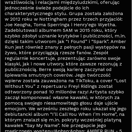
wrażliwością i relacjami międzyludzkimi, oferując
jednocześnie świeże podejście do ich
charakterystycznego stylu. Grupa została założona
w 2012 roku w Nottingham przez trzech przyjaciół:
Joe Keogha, Toma Sperringa i Henry'ego Wyetha.
Zadebiutowali albumem 5AM w 2015 roku, który
szybko zdobył uznanie krytyków i publiczności, m.in.
dzięki takim utworom jak “I Found” i “Spark”. Amber
Run jest również znany z pełnych pasji występów na
żywo, które przyciągają rzesze fanów. Zespół
regularnie koncertuje, prezentując zarówno swoje
klasyki, jak i nowe utwory, które zawsze rezonują z
publicznością​. Berre swoją karierę zaczynał od
śpiewania smutnych coverów. Jego twórczość
wpierw została zauważona na TikToku, a cover “Lost
Without You” z repertuaru Freyi Ridings został
odtworzony ponad 10 milionów razy! Artysta szybko
zaczął komponować własne kawałki, w których za
pomocą swojego niesamowitego głosu daje ujście
emocjom. We wrześniu zeszłego roku ukazał się jego
debiutancki album “I’ll Call You When I’m Home”, na
którym znalazł się m.in. pokryty wcześniej platyną
kawałek “Say My Name”. Nie przegapcie jego
magicznego występu!&nbsp;&nbsp; AMBER RUN - 5