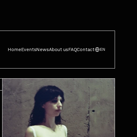
Home
Events
News
About us
FAQ
Contact
EN