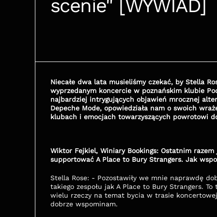
scenie" [WYWIAD]
Niecałe dwa lata musieliśmy czekać, by Stella Ro
wyprzedanym koncercie w poznańskim klubie Pod 
najbardziej intrygujących objawień mrocznej alter
Depeche Mode, opowiedziała nam o swoich wraże
klubach i emocjach towarzyszących powrotowi do
Wiktor Fejkiel, Winiary Bookings: Ostatnim razem
supportować A Place to Bury Strangers. Jak wsp
Stella Rose: - Pozostawiły we mnie naprawdę do
takiego zespołu jak A Place to Bury Strangers. To
wielu rzeczy na temat bycia w trasie koncertowej.
dobrze wspominam.