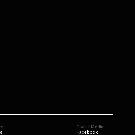
ct
Social Media
s
Facebook