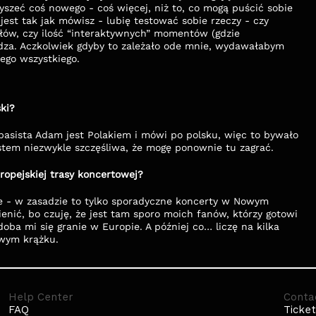
łyszeć coś nowego - coś więcej, niż to, co mogą puścić sobie 
est tak jak mówisz - lubię testować sobie rzeczy - czy 
słów, czy ilość “interaktywnych” momentów (gdzie 
dza. Aczkolwiek gdyby to zależało ode mnie, wydawałabym 
ego wszystkiego. 
ki?
basista Adam jest Polakiem i mówi po polsku, więc to bywało 
estem niezwykle szczęśliwa, że mogę ponownie tu zagrać.
ropejskiej trasy koncertowej?
e - w zasadzie to tylko sporadyczne koncerty w Nowym 
ienić, bo czuję, że jest tam sporo moich fanów, którzy gotowi 
ba mi się granie w Europie. A później co… liczę na kilka 
owym krążku. 
Help Center
Conta
FAQ
Ticket