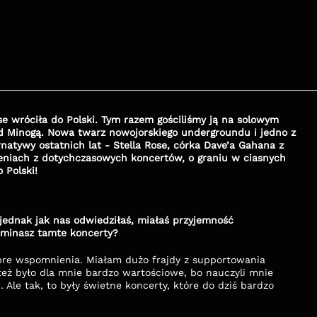
se wróciła do Polski. Tym razem gościliśmy ją na solowym 
Minogą. Nowa twarz nowojorskiego undergroundu i jedno z 
natywy ostatnich lat - Stella Rose, córka Dave’a Gahana z 
niach z dotychczasowych koncertów, o graniu w ciasnych 
 Polski!
 jednak jak nas odwiedziłaś, miałaś przyjemność 
ominasz tamte koncerty?
bre wspomnienia. Miałam dużo frajdy z supportowania 
 też było dla mnie bardzo wartościowe, bo nauczyli mnie 
 Ale tak, to były świetne koncerty, które do dziś bardzo 