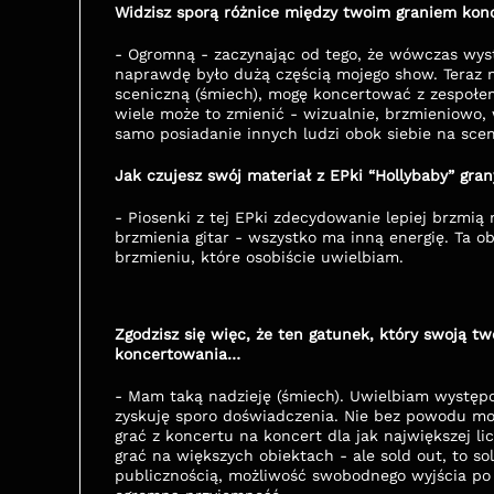
Widzisz sporą różnice między twoim graniem kon
- Ogromną - zaczynając od tego, że wówczas wystę
naprawdę było dużą częścią mojego show. Teraz 
sceniczną (śmiech), mogę koncertować z zespołem 
wiele może to zmienić - wizualnie, brzmieniowo, ws
samo posiadanie innych ludzi obok siebie na sceni
Jak czujesz swój materiał z EPki “Hollybaby” gra
- Piosenki z tej EPki zdecydowanie lepiej brzmią
brzmienia gitar - wszystko ma inną energię. Ta 
brzmieniu, które osobiście uwielbiam.
Zgodzisz się więc, że ten gatunek, który swoją tw
koncertowania…
- Mam taką nadzieję (śmiech). Uwielbiam występo
zyskuję sporo doświadczenia. Nie bez powodu moi
grać z koncertu na koncert dla jak największej li
grać na większych obiektach - ale sold out, to sol
publicznością, możliwość swobodnego wyjścia po k