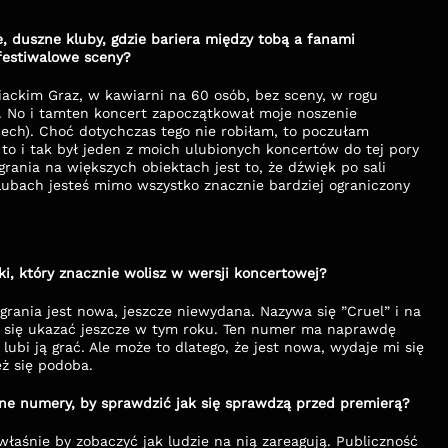
e, duszne kluby, gdzie bariera między tobą a fanami 
 festiwalowe sceny?
iackim Graz, w kawiarni na 60 osób, bez sceny, w rogu 
. No i tamten koncert zapoczątkował moje noszenie 
ch). Choć dotychczas tego nie robiłam, to poczułam 
to i tak był jeden z moich ulubionych koncertów do tej pory 
rania na większych obiektach jest to, że dźwięk po sali 
lubach jesteś mimo wszystko znacznie bardziej ograniczony 
i, który znacznie wolisz w wersji koncertowej?
rania jest nowa, jeszcze niewydana. Nazywa się ”Cruel” i na 
a się ukazać jeszcze w tym roku. Ten numer ma naprawdę 
lubi ją grać. Ale może to dlatego, że jest nowa, wydaje mi się 
ż się podoba.
dane numery, by sprawdzić jak się sprawdzą przed premierą?
łaśnie by zobaczyć jak ludzie na nią zareagują. Publiczność 