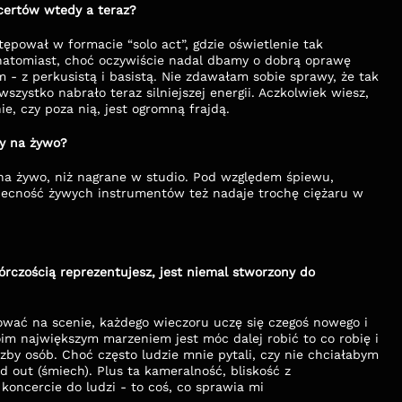
certów wtedy a teraz?
pował w formacie “solo act”, gdzie oświetlenie tak 
natomiast, choć oczywiście nadal dbamy o dobrą oprawę 
- z perkusistą i basistą. Nie zdawałam sobie sprawy, że tak 
zystko nabrało teraz silniejszej energii. Aczkolwiek wiesz, 
e, czy poza nią, jest ogromną frajdą.
ny na żywo?
 na żywo, niż nagrane w studio. Pod względem śpiewu, 
obecność żywych instrumentów też nadaje trochę ciężaru w 
órczością reprezentujesz, jest niemal stworzony do 
wać na scenie, każdego wieczoru uczę się czegoś nowego i 
m największym marzeniem jest móc dalej robić to co robię i 
czby osób. Choć często ludzie mnie pytali, czy nie chciałabym 
d out (śmiech). Plus ta kameralność, bliskość z 
oncercie do ludzi - to coś, co sprawia mi 