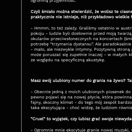
ogromną przyjemność.
Czyli śmiało można stwierdzić, że wolisz te ciasn
praktycznie nie istnieje, niż przykładowo wielkie
- Hmmm, to też zależy. Graliśmy ostatnio w austr
pokoju - ludzie byli dosłownie przed moją twarzą
okularów przeciwsłonecznych na koncertach (śmie
potrzebę “trzymania dystansu”. Ale paradoksalnie 
- mało, ale niezwykle intymny. Pozytywną stroną g
może poruszać się zupełnie inaczej - w małych k
ze względu na specyficzną akustykę. 
Masz swój ulubiony numer do grania na żywo? Tak
- Obecnie jedną z moich ulubionych piosenek do g
pewno pojawi się na nowej płycie, która powinn
fajny, skoczny klimat - do tego mój zespół bardzo 
taka ekscytująca - choć widzę, że ludziom równie
“Cruel” to wyjątek, czy lubisz grać swoje niewy
- Ogromnie mnie ekscytuje granie nowej muzyki, w