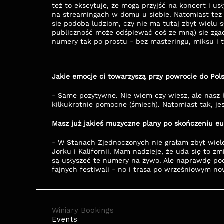
też to ekscytuje, że mogą przyjść na koncert i us
na streamingach w domu u siebie. Natomiast też j
się podoba ludziom, czy nie ma tutaj zbyt wielu 
publiczność może odśpiewać coś ze mną) się zga
numery tak po prostu - bez masteringu, miksu i t
Jakie emocje ci towarzyszą przy powrocie do Pols
- Same pozytywne. Nie wiem czy wiesz, ale nasz 
kilkukrotnie pomocne (śmiech). Natomiast tak, j
Masz już jakieś muzyczne plany po skończeniu eu
- W Stanach Zjednoczonych nie grałam zbyt wiel
Jorku i Kalifornii. Mam nadzieję, że uda się to zm
są usłyszeć te numery na żywo. Ale naprawdę podo
fajnych festiwali - no i trasa po wrześniowym n
Winiary Bookings
Events