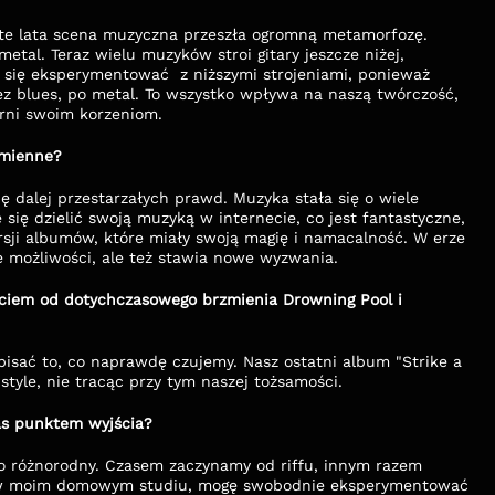
 te lata scena muzyczna przeszła ogromną metamorfozę. 
tal. Teraz wielu muzyków stroi gitary jeszcze niżej, 
się eksperymentować  z niższymi strojeniami, ponieważ 
 blues, po metal. To wszystko wpływa na naszą twórczość, 
erni swoim korzeniom.
zmienne?
 dalej przestarzałych prawd. Muzyka stała się o wiele 
 się dzielić swoją muzyką w internecie, co jest fantastyczne, 
ji albumów, które miały swoją magię i namacalność. W erze 
e możliwości, ale też stawia nowe wyzwania.
ściem od dotychczasowego brzmienia Drowning Pool i 
pisać to, co naprawdę czujemy. Nasz ostatni album "Strike a 
style, nie tracąc przy tym naszej tożsamości. 
as punktem wyjścia?
o różnorodny. Czasem zaczynamy od riffu, innym razem 
e, w moim domowym studiu, mogę swobodnie eksperymentować 