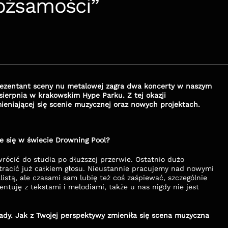
tożsamości”
rezentant sceny nu metalowej zagra dwa koncerty w naszym 
sierpnia w krakowskim Hype Parku. Z tej okazji 
mieniającej się scenie muzycznej oraz nowych projektach.
e się w świecie Drowning Pool?
wrócić do studia po dłuższej przerwie. Ostatnio dużo 
tracić już całkiem głosu. Nieustannie pracujemy nad nowymi 
stą, ale czasami sam lubię też coś zaśpiewać, szczególnie 
tuję z tekstami i melodiami, także u nas nigdy nie jest 
kady. Jak z Twojej perspektywy zmieniła się scena muzyczna 