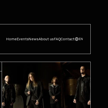
Home
Events
News
About us
FAQ
Contact
EN