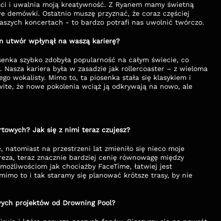
ści i uwalnia moją kreatywność. Z Ryanem mamy świetną 
 demówki. Ostatnio muszę przyznać, że coraz częściej 
aszych koncertach - to bardzo potrafi nas uwolnić twórczo.
en utwór wpłynął na waszą karierę?
senka szybko zdobyła popularność na całym świecie, co 
asza kariera była w zasadzie jak rollercoaster – z wieloma 
o wokalisty. Mimo to, ta piosenka stała się klasykiem i 
wite, że nowe pokolenia wciąż ją odkrywają na nowo, ale 
towych? Jak się z nimi teraz czujesz?
 natomiast na przestrzeni lat zmieniło się nieco moje 
reza, teraz znacznie bardziej cenię równowagę między 
ożliwościom jak chociażby FaceTime, łatwiej jest 
imo to i tak staramy się planować krótsze trasy, by nie 
wych projektów od Drowning Pool?