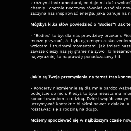
z różnymi instrumentami, co daje mi dużo wolno
chemię i chętnie tworzymy również wspólnie nowe
zaczyna nas inspirować energia, jaka panuje na n
Mógłbyś kilka słów powiedzieć o "Bodies"? Jak t
-
"Bodies" to był dla nas prawdziwy przełom. Pio
muszę przyznać, że było ogromnym zaskoczeniem. N
wzlotami i trudnymi momentami, jak śmierć naszeg
zawsze cieszy nas jej granie na żywo. To niesamo
najwyraźniej to naprawdę ponadczasowy hit.
Jakie są Twoje przemyślenia na temat tras koncer
- Koncerty niezmiennie są dla mnie bardzo ważne,
podejście do nich. Kiedyś to była nieustanna imp
koncertowaniem a rodziną. Dzięki współczesnym m
utrzymywać kontakt z bliskimi nawet z daleka. A m
rozstawać się z rodziną na długo.
Możemy spodziewać się w najbliższym czasie no