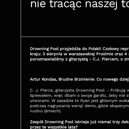
nie tracąc naszej 
Drowning Pool przyjeżdża do Polski! Czołowy rep
kraju: 3 sierpnia w warszawskiej Proximie oraz 4 
porozmawialiśmy z gitarzystą - C.J. Piercem, o z
Artur Kondas, Brudne Brzmienie: Co nowego dziej
C. J. Pierce, gitarzysta Drowning Pool: - Próbuję 
śpiewałem, więc dbam o swoje gardło, żeby nie s
utworami. W zasadzie to Ryan jest głównym wokali
podczas nagrywania wersji demo, gdzie eksperymen
nudno (śmiech).
Zespół Drowning Pool istnieje już niemal trzy de
przez te wszystkie lata?