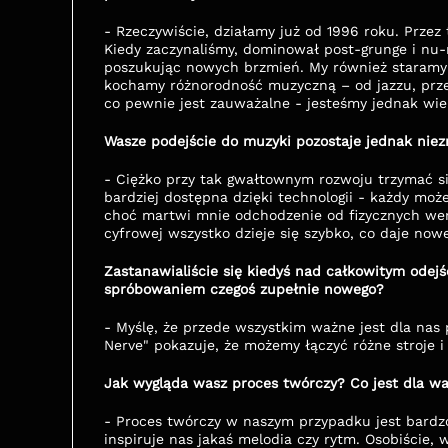
- Rzeczywiście, działamy już od 1996 roku. Przez
Kiedy zaczynaliśmy, dominował post-grunge i nu-me
poszukując nowych brzmień. My również staramy 
kochamy różnorodność muzyczną – od jazzu, przez
co pewnie jest zauważalne - jesteśmy jednak wi
Wasze podejście do muzyki pozostaje jednak nie
-
Ciężko przy tak gwałtownym rozwoju trzymać się
bardziej dostępna dzięki technologii - każdy może
choć martwi mnie odchodzenie od fizycznych wers
cyfrowej wszystko dzieje się szybko, co daje now
Zastanawialiście się kiedyś nad całkowitym odej
spróbowaniem czegoś zupełnie nowego?
-
Myślę, że przede wszystkim ważne jest dla nas 
Nerve" pokazuje, że możemy łączyć różne stroje i 
Jak wygląda wasz proces twórczy? Co jest dla w
- Proces twórczy w naszym przypadku jest bardz
inspiruje nas jakaś melodia czy rytm. Osobiści