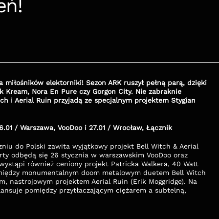
eń!
miłośników elektorniki! Sezon ARK ruszył pełną parą, dzięki 
 Kream, Nora En Pure czy Gorgon City. Nie zabraknie 
h i Aerial Ruin przyjadą ze specjalnym projektem Stygian 
01 / Warszawa, VooDoo i 27.01 / Wrocław, Łącznik 
iu do Polski zawita wyjątkowy projekt Bell Witch & Aerial 
erty odbędą się 26 stycznia w warszawskim VooDoo oraz 
ystąpi również ceniony projekt Patricka Walkera, 40 Watt 
pomiędzy monumentalnym doom metalowym duetem Bell Witch 
, nastrojowym projektem Aerial Ruin (Erik Moggridge). Na 
ansuje pomiędzy przytłaczającym ciężarem a subtelną, 