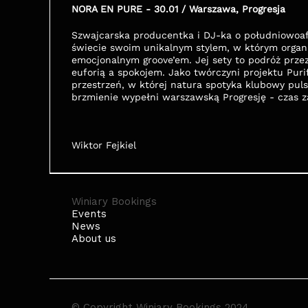
NORA EN PURE - 30.01 / Warszawa, Progresja
Szwajcarska producentka i DJ-ka o południowoafr
świecie swoim unikalnym stylem, w którym organic
emocjonalnym groove’em. Jej sety to podróż przez
euforią a spokojem. Jako twórczyni projektu Pur
przestrzeń, w której natura spotyka klubowy puls,
brzmienie wypełni warszawską Progresję - czas za
Wiktor Fejkiel
Winiary Bookings
Events
News
About us
© Copyright Winiary Bookings 2024