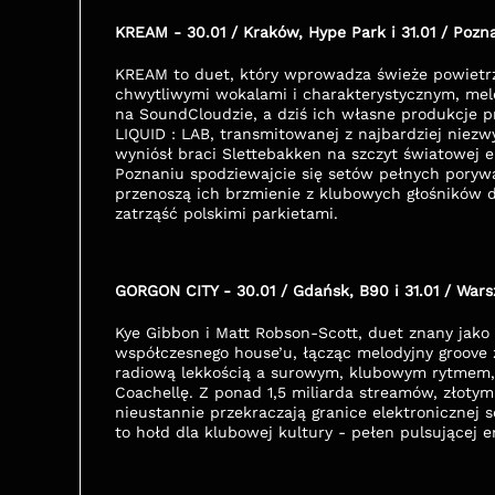
KREAM - 30.01 / Kraków, Hype Park i 31.01 / Pozn
KREAM to duet, który wprowadza świeże powietrze
chwytliwymi wokalami i charakterystycznym, mel
na SoundCloudzie, a dziś ich własne produkcje pr
LIQUID : LAB, transmitowanej z najbardziej niezwy
wyniósł braci Slettebakken na szczyt światowej e
Poznaniu spodziewajcie się setów pełnych porywaj
przenoszą ich brzmienie z klubowych głośników 
zatrząść polskimi parkietami.
GORGON CITY - 30.01 / Gdańsk, B90 i 31.01 / Wars
Kye Gibbon i Matt Robson-Scott, duet znany jako 
współczesnego house’u, łącząc melodyjny groove 
radiową lekkością a surowym, klubowym rytmem, 
Coachellę. Z ponad 1,5 miliarda streamów, złotym
nieustannie przekraczają granice elektronicznej 
to hołd dla klubowej kultury - pełen pulsującej 