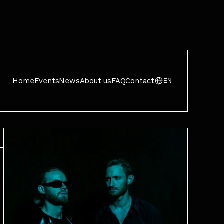
Home
Events
News
About us
FAQ
Contact
EN