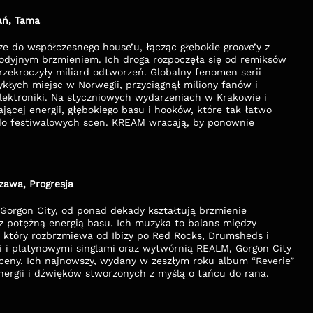
ań, Tama
 do współczesnego house’u, łącząc głębokie groove’y z 
odyjnym brzmieniem. Ich droga rozpoczęła się od remiksów 
zekroczyły miliard odtworzeń. Globalny fenomen serii 
kłych miejsc w Norwegii, przyciągnął miliony fanów i 
lektroniki. Na styczniowych wydarzeniach w Krakowie i 
ącej energii, głębokiego basu i hooków, które tak łatwo 
do festiwalowych scen. KREAM wracają, by ponownie 
zawa, Progresja
Gorgon City, od ponad dekady kształtują brzmienie 
z potężną energią basu. Ich muzyka to balans między 
który rozbrzmiewa od Ibizy po Red Rocks, Drumsheds i 
i i platynowymi singlami oraz wytwórnią REALM, Gorgon City 
sceny. Ich najnowszy, wydany w zeszłym roku album “Reverie” 
energii i dźwięków stworzonych z myślą o tańcu do rana.