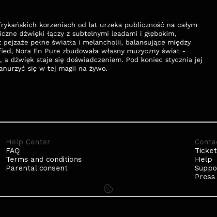
ykańskich korzeniach od lat urzeka publiczność na całym 
zne dźwięki łączy z subtelnymi leadami i głębokim, 
 pejzaże pełne światła i melancholii, balansujące między 
ified, Nora En Pure zbudowała własny muzyczny świat - 
 a dźwięk staje się doświadczeniem. Pod koniec stycznia jej 
nurzyć się w tej magii na żywo.
Help Center
Conta
FAQ
Ticket
Terms and conditions
Help
Parental consent
Suppo
Press