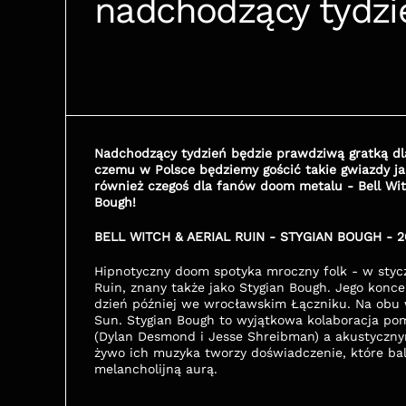
nadchodzący tydzi
Nadchodzący tydzień będzie prawdziwą gratką dla 
czemu w Polsce będziemy gościć takie gwiazdy jak
również czegoś dla fanów doom metalu - Bell Witc
Bough!
BELL WITCH & AERIAL RUIN - STYGIAN BOUGH - 26.
Hipnotyczny doom spotyka mroczny folk - w styczn
Ruin, znany także jako Stygian Bough. Jego konc
dzień później we wrocławskim Łączniku. Na obu w
Sun. Stygian Bough to wyjątkowa kolaboracja 
(Dylan Desmond i Jesse Shreibman) a akustycznym
żywo ich muzyka tworzy doświadczenie, które bal
melancholijną aurą.