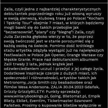
Zalia, czyli jedna z najbardziej charakterystycznych
debiutantek poprzedniego roku już wiosną wyruszy
w swoją pierwszą, klubową trasę po Polsce! “Kocham
i Tęsknię Tour” obejmie 7 miast, w których będziemy
mogli bawić się do takich przebojów jak
“bezsensownie”, “plany” czy “biegnę”! Zalia, czyli
Julia Zarzecka głęboko wierzy w to, że poprzez
swoją twórczość jest w stanie porozumieć się z
każdą osobą na świecie. Pomimo dość krótkiego
stażu artystka zdążyła wystąpić już na największych
festiwalach w Polsce jak Opener, Orange Warsaw czy
Męskie Granie. Prace nad debiutanckim albumem
Zalii trwały 2 lata, jednak krążek jest
odzwierciedleniem uczuć i przeżyć z jej całego życia.
Dodatkowe inspiracje czerpie z dużych miast, ich
społeczności i różnorodności, artystów takich jak
Metronomy, Jorja Smith czy beabadoobee oraz
filmów Wesa Andersona. ZALIA 30.04.2023 Gdańsk,
Drizzly GrizzlyBILETY: Punkty sprzedaży:
www.winiarybookings.pl, Going, Biletomat.pl, Empik
Bilety, Ebilet, Eventim, Ticketmaster Szanowni
Państwo. Prosimy o kupowanie biletów wyłącznie w