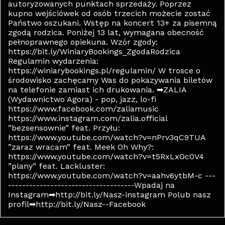
autoryzowanych punktach sprzedaży. Poprzez
kupno wejściówek od osób trzecich możecie zostać
Państwo oszukani. Wstęp na koncert 13+ za pisemną
zgodą rodzica. Poniżej 13 lat, wymagana obecność
pełnoprawnego opiekuna. Wzór zgody:
https://bit.ly/WiniaryBookings_ZgodaRodzica
Regulamin wydarzenia:
https://winiarybookings.pl/regulamin/ W trosce o
środowisko zachęcamy Was do pokazywania biletów
na telefonie zamiast ich drukowania. ➡ZALIA
(Wydawnictwo Agora) - pop, jazz, lo-fi
https://www.facebook.com/zaliamusic
https://www.instagram.com/zalia.official
”bezsensownie” feat. Przyłu:
https://www.youtube.com/watch?v=nPrv3qC9TUA
”zaraz wracam” feat. Meek Oh Why?:
https://www.youtube.com/watch?v=t5RxLxOc0V4
”plany” feat. Lackluster:
https://www.youtube.com/watch?v=aahv6ytbM-c ---
------------------------------------Wpadaj na
Instagram➡http://bit.ly/Nasz-instagram Polub nasz
profil➡http://bit.ly/Nasz--Facebook