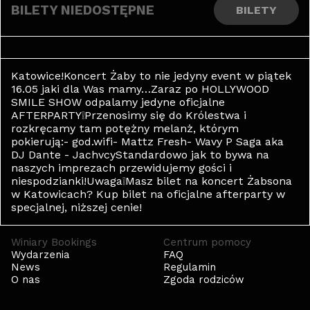
BILETY NIEDOSTĘPNE
BILETY
Katowice!Koncert Żaby to nie jedyny event w piątek
16.05 jaki dla Was mamy…Zaraz po HOLLYWOOD
SMILE SHOW odpalamy jedyne oficjalne
AFTERPARTY❕Przenosimy się do Królestwa i
rozkręcamy tam potężny melanż, którym
pokierują:- god.wifi- Mattz Fresh- Wavy P Saga aka
DJ Dante - JachvcyStandardowo jak to bywa na
naszych imprezach przewidujemy gości i
niespodzianki!Uwaga❕Masz bilet na koncert Żabsona
w Katowicach? Kup bilet na oficjalne afterparty w
specjalnej, niższej cenie!
Winiary Bookings
Centrum pomocy
Wydarzenia
FAQ
News
Regulamin
O nas
Zgoda rodziców