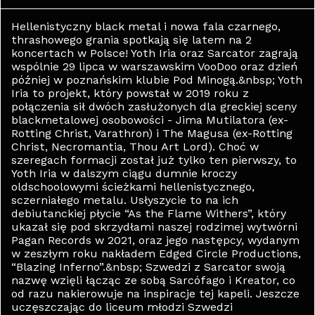
Hellenistyczny black metal i nowa fala czarnego,
thrashowego grania spotkają się latem na 2
koncertach w Polsce! Yoth Iria oraz Sarcator zagrają
wspólnie 29 lipca w warszawskim VooDoo oraz dzień
później w poznańskim klubie Pod Minogą.&nbsp; Yoth
Iria to projekt, który powstał w 2019 roku z
połączenia sił dwóch zasłużonych dla greckiej sceny
blackmetalowej osobowości - Jima Mutilatora (ex-
Rotting Christ, Varathron) i The Magusa (ex-Rotting
Christ, Necromantia, Thou Art Lord). Choć w
szeregach formacji został już tylko ten pierwszy, to
Yoth Iria w dalszym ciągu dumnie kroczy
oldschoolowymi ścieżkami hellenistycznego,
sczerniałego metalu. Usłyszycie to na ich
debiutanckiej płycie “As the Flame Withers”, który
ukazał się pod skrzydłami naszej rodzimej wytwórni
Pagan Records w 2021, oraz jego następcy, wydanym
w zeszłym roku nakładem Edged Circle Productions,
“Blazing Inferno”.&nbsp; Szwedzi z Sarcator swoją
nazwę wzięli łącząc ze sobą Sarcófago i Kreator, co
od razu nakierowuje na inspiracje tej kapeli. Jeszcze
uczęszczając do liceum młodzi Szwedzi