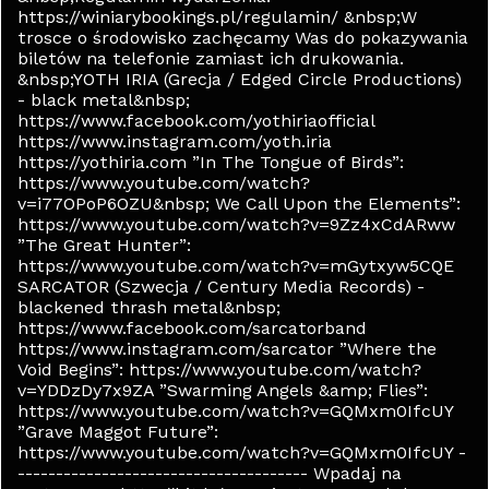
https://winiarybookings.pl/regulamin/ &nbsp;W
trosce o środowisko zachęcamy Was do pokazywania
biletów na telefonie zamiast ich drukowania.
&nbsp;YOTH IRIA (Grecja / Edged Circle Productions)
- black metal&nbsp;
https://www.facebook.com/yothiriaofficial
https://www.instagram.com/yoth.iria
https://yothiria.com ”In The Tongue of Birds”:
https://www.youtube.com/watch?
v=i77OPoP6OZU&nbsp; We Call Upon the Elements”:
https://www.youtube.com/watch?v=9Zz4xCdARww
”The Great Hunter”:
https://www.youtube.com/watch?v=mGytxyw5CQE
SARCATOR (Szwecja / Century Media Records) -
blackened thrash metal&nbsp;
https://www.facebook.com/sarcatorband
https://www.instagram.com/sarcator ”Where the
Void Begins”: https://www.youtube.com/watch?
v=YDDzDy7x9ZA ”Swarming Angels &amp; Flies”:
https://www.youtube.com/watch?v=GQMxm0IfcUY
”Grave Maggot Future”:
https://www.youtube.com/watch?v=GQMxm0IfcUY -
-------------------------------------- Wpadaj na