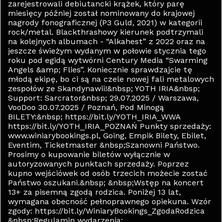
zarejestrowali debiutancki krążek, który parę
miesięcy później został nominowany do krajowej
nagrody fonograficznej (P3 Guld, 2021) w kategorii
rock/metal. Blackthrashowy kierunek podtrzymali
na kolejnych albumach - “Alkahest” z 2022 oraz na
jeszcze świeżym wydanym w połowie stycznia tego
roku pod egidą wytwórni Century Media “Swarming
Angels &amp; Flies”. Koniecznie sprawdzajcie tę
młodą ekipę, bo ci są na czele nowej fali metalowych
zespołów ze Skandynawii!&nbsp; YOTH IRIA&nbsp;
Support: Sarcrator&nbsp; 29.07.2025 / Warszawa,
VooDoo 30.07.2025 / Poznań, Pod Minogą
BILETY:&nbsp; https://bit.ly/YOTH_IRIA_WWA
https://bit.ly/YOTH_IRIA_POZNAŃ Punkty sprzedaży:
www.winiarybookings.pl, Going, Empik Bilety, Ebilet,
Eventim, Ticketmaster &nbsp;Szanowni Państwo.
Prosimy o kupowanie biletów wyłącznie w
autoryzowanych punktach sprzedaży. Poprzez
kupno wejściówek od osób trzecich możecie zostać
Państwo oszukani.&nbsp; &nbsp;Wstęp na koncert
13+ za pisemną zgodą rodzica. Poniżej 13 lat,
wymagana obecność pełnoprawnego opiekuna. Wzór
zgody: https://bit.ly/WiniaryBookings_ZgodaRodzica
&nbsp;Regulamin wydarzenia: