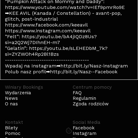
”Pumpkin Attack on Mommy and Daddy”:
https://www.youtube.com/watch?v=IEf9pmrRo9E
➡KEE AVIL (Kanada / Constellation) - avant-pop,
glitch, post-industrial
https://www.facebook.com/keeavil
https://www.instagram.com/keeavil
”Felt”: https://youtu.be/bA4jIQDz8Us?
si=a2Q2Wj7DIhnEH-m7
”Gelatin”: https://youtu.be/sLEHEDbM_7k?
si=ZYZWOh4Rp2Bl1Bzs
---------------------------------------
Wpadaj na Instagram➡http://bit.ly/Nasz-instagram
Polub nasz profil➡http://bit.ly/Nasz--Facebook
Winiary Bookings
Centrum pomocy
Wydarzenia
FAQ
News
Regulamin
O nas
Zgoda rodziców
Kontakt
Social Media
Bilety
Facebook
Pomoc
Instagram