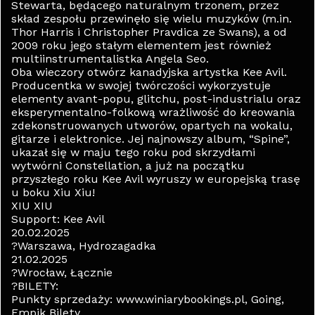
Stewarta, będącego naturalnym trzonem, przez
skład zespołu przewinęło się wielu muzyków (m.in.
Thor Harris i Christopher Pravdica ze Swans), a od
2009 roku jego stałym elementem jest również
multiinstrumentalistka Angela Seo.
Oba wieczory otwórz kanadyjska artystka Kee Avil.
Producentka w swojej twórczości wykorzystuje
elementy avant-popu, glitchu, post-industrialu oraz
eksperymentalno-folkową wrażliwość do kreowania
zdekonstruowanych utworów, opartych na wokalu,
gitarze i elektronice. Jej najnowszy album, “Spine”,
ukazał się w maju tego roku pod skrzydłami
wytwórni Constellation, a już na początku
przyszłego roku Kee Avil wyruszy w europejską trasę
u boku Xiu Xiu!
XIU XIU
Support: Kee Avil
20.02.2025
?Warszawa, Hydrozagadka
21.02.2025
?Wrocław, Łącznie
?BILETY:
Punkty sprzedaży: www.winiarybookings.pl, Going,
Empik Bilety