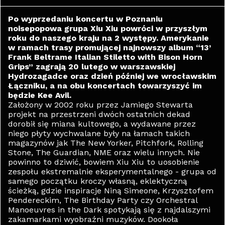
Po wyprzedaniu koncertu w Poznaniu
noisepopowa grupa Xiu Xiu powróci w przyszłym
roku do naszego kraju na 2 występy. Amerykanie
w ramach trasy promującej najnowszy album “13’
Frank Beltrame Italian Stiletto with Bison Horn
Grips” zagrają 20 lutego w warszawskiej
Hydrozagadce oraz dzień później we wrocławskim
Łączniku, a na obu koncertach towarzyszyć im
będzie Kee Avil.
Założony w 2002 roku przez Jamiego Stewarta
projekt na przestrzeni dwóch ostatnich dekad
dorobił się miana kultowego, a wydawane przez
niego płyty wychwalane były na łamach takich
magazynów jak The New Yorker, Pitchfork, Rolling
Stone, The Guardian, NME oraz wielu innych. Nie
powinno to dziwić, bowiem Xiu Xiu to uosobienie
zespołu ekstremalnie eksperymentalnego - grupa od
samego początku kroczy własną, eklektyczną
ścieżką, gdzie inspiracje Niną Simeone, Krzysztofem
Pendereckim, The Birthday Party czy Orchestral
Manoeuvres in the Dark spotykają się z najdalszymi
zakamarkami wyobraźni muzyków. Dookoła