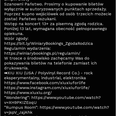
Szanowni Państwo. Prosimy o kupowanie biletów
wyłącznie w autoryzowanych punktach sprzedaży.
Poprzez kupno wejściówek od osób trzecich możecie
zostać Państwo oszukani.
Wstęp na koncert 13+ za pisemną zgodą rodzica.
Poniżej 13 lat, wymagana obecność pełnoprawnego
opiekuna.
Wzór zgody:
https://bit.ly/WiniaryBookings_ZgodaRodzica
Regulamin wydarzenia:
https://winiarybookings.pl/regulamin/
W trosce o środowisko zachęcamy Was do
pokazywania biletów na telefonie zamiast ich
drukowania.
➡XIU XIU (USA / Polyvinyl Record Co.) - rock
eksperymentalny, industrial, elektronika
https://www.facebook.com/xiuxiuforlife
https://www.instagram.com/xiuxiuforlife/
https://www.xiuxiu.org/
”Wondering”: https://www.youtube.com/watch?
v=XH9PKIZEoqU
”Rumpus Room”: https://www.youtube.com/watch?
v=jspV_JajAhk