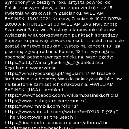
Symphony” w zeszłym roku artysta powróci do
Polski z nowym show, które zaprezentuje już 15
kwietnia w krakowskim Zaścianku. WILLIAM
BASINSKI 15.04.2024 Kraków, Zaścianek 19:00 DRZWI
20:00 AIR HUNGER 21:00 WILLIAM BASINSKI&nbsp;
Szanowni Państwo. Prosimy o kupowanie biletów
wyłącznie w autoryzowanych punktach sprzedaży.
Poprzez kupno wejściówek od osób trzecich możecie
zostać Państwo oszukani. Wstęp na koncert 13+ za
pisemną zgodą rodzica. Poniżej 13 lat, wymagana
obecność pełnoprawnego opiekuna. Wzór zgody:
https://bit.ly/WiniaryBookings_ZgodaRodzica
Regulamin wydarzenia:
https://winiarybookings.pl/regulamin/ W trosce o
środowisko zachęcamy Was do pokazywania biletów
na telefonie zamiast ich drukowania. ➡WILLIAM
BASINSKI (USA) - ambient
https://www.facebook.com/william.basinski.official
https://www.instagram.com/musex1
https://www.mmlxii.com ”dlp 1.1”:
https://www.youtube.com/watch?v=DXU3_PgX8qQ
”The Clocktower at the Beach”:
https://lineimprint.bandcamp.com/album/the-
clocktower-at-the-beach-1979 ------------------------