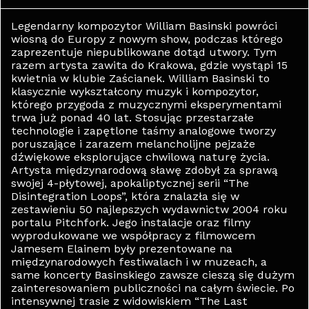
Legendarny kompozytor William Basinski powróci
wiosną do Europy z nowym show, podczas którego
zaprezentuje niepublikowane dotąd utwory. Tym
razem artysta zawita do Krakowa, gdzie wystąpi 15
kwietnia w klubie Zaścianek. William Basinski to
klasycznie wykształcony muzyk i kompozytor,
którego przygoda z muzycznymi eksperymentami
trwa już ponad 40 lat. Stosując przestarzałe
technologie i zapętlone taśmy analogowe tworzy
poruszające i zarazem melancholijne pejzaże
dźwiękowe eksplorujące chwilową naturę życia.
Artysta międzynarodową sławę zdobył za sprawą
swojej 4-płytowej, apokaliptycznej serii “The
Disintegration Loops”, która znalazła się w
zestawieniu 50 najlepszych wydawnictw 2004 roku
portalu Pitchfork. Jego instalacje oraz filmy
wyprodukowane we współpracy z filmowcem
Jamesem Elainem były prezentowane na
międzynarodowych festiwalach i w muzeach, a
same koncerty Basinskiego zawsze cieszą się dużym
zainteresowaniem publiczności na całym świecie. Po
intensywnej trasie z widowiskiem “The Last