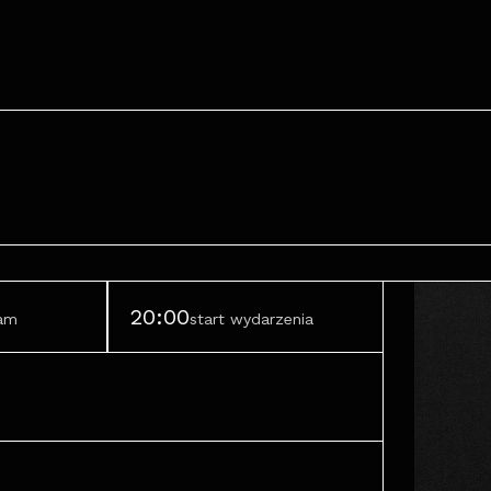
20:00
ram
start wydarzenia