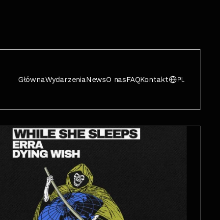
Główna
Wydarzenia
News
O nas
FAQ
Kontakt
PL