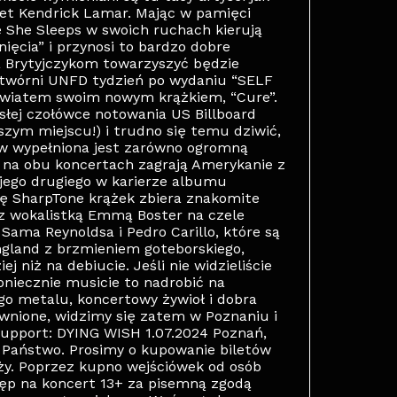
awet Kendrick Lamar. Mając w pamięci
e She Sleeps w swoich ruchach kierują
ięcia” i przynosi to bardzo dobre
 Brytyjczykom towarzyszyć będzie
ytwórni UNFD tydzień po wydaniu “SELF
 światem swoim nowym krążkiem, “Cure”.
słej czołówce notowania US Billboard
szym miejscu!) i trudno się temu dziwić,
w wypełniona jest zarówno ogromną
i na obu koncertach zagrają Amerykanie z
jego drugiego w karierze albumu
ę SharpTone krążek zbiera znakomite
 z wokalistką Emmą Boster na czele
 Sama Reynoldsa i Pedro Carillo, które są
gland z brzmieniem goteborskiego,
 niż na debiucie. Jeśli nie widzieliście
koniecznie musicie to nadrobić na
o metalu, koncertowy żywioł i dobra
wnione, widzimy się zatem w Poznaniu i
upport: DYING WISH 1.07.2024 Poznań,
 Państwo. Prosimy o kupowanie biletów
y. Poprzez kupno wejściówek od osób
ęp na koncert 13+ za pisemną zgodą