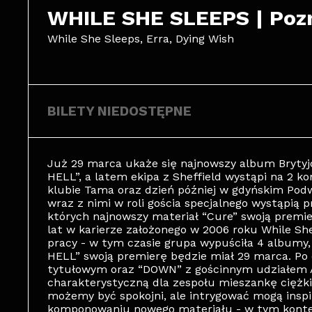
WHILE SHE SLEEPS | Poz
While She Sleeps, Erra, Dying Wish
BILETY NIEDOSTĘPNE
Już 29 marca ukaże się najnowszy album Brytyj
HELL”, a latem ekipa z Sheffield wystąpi na 2 k
klubie Tama oraz dzień później w gdyńskim Podwó
wraz z nimi w roli gościa specjalnego wystąpią 
których najnowszy materiał “Cure” swoją premier
lat w karierze założonego w 2006 roku While Sh
pracy - w tym czasie grupa wypuściła 4 albumy,
HELL” swoją premierę będzie miał 29 marca. Po 
tytułowym oraz “DOWN” z gościnnym udziałem Al
charakterystyczną dla zespołu mieszankę ciężk
możemy być spokojni, ale intrygować mogą inspir
komponowaniu nowego materiału - w tym kontekś