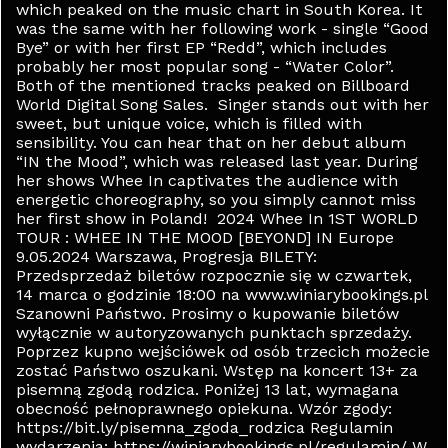
which peaked on the music chart in South Korea. It
was the same with her following work - single “Good
Bye” or with her first EP “Redd”, which includes
probably her most popular song - “Water Color”.
Both of the mentioned tracks peaked on Billboard
World Digital Song Sales. Singer stands out with her
sweet, but unique voice, which is filled with
sensibility. You can hear that on her debut album
“IN the Mood”, which was released last year. During
her shows Whee In captivates the audience with
energetic choreography, so you simply cannot miss
her first show in Poland! 2024 Whee In 1ST WORLD
TOUR : WHEE IN THE MOOD [BEYOND] IN Europe
9.05.2024 Warszawa, Progresja BILETY:
Przedsprzedaż biletów rozpocznie się w czwartek,
14 marca o godzinie 18:00 na www.winiarybookings.pl
Szanowni Państwo. Prosimy o kupowanie biletów
wyłącznie w autoryzowanych punktach sprzedaży.
Poprzez kupno wejściówek od osób trzecich możecie
zostać Państwo oszukani. Wstęp na koncert 13+ za
pisemną zgodą rodzica. Poniżej 13 lat, wymagana
obecność pełnoprawnego opiekuna. Wzór zgody:
https://bit.ly/pisemna_zgoda_rodzica Regulamin
wydarzenia: https://winiarybookings.pl/regulamin/ W