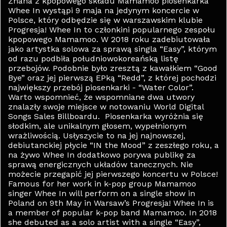
Znana z kpopowego składu Mamamoo piosenkarka
Whee In wystąpi 9 maja na jedynym koncercie w
Polsce, który odbędzie się w warszawskim klubie
Progresja! Whee In to członkini popularnego zespołu
kpopowego Mamamoo. W 2018 roku zadebiutowała
jako artystka solowa za sprawą singla “Easy”, którym
od razu podbiła południowokoreańską listę
przebojów. Podobnie było zresztą z kawałkiem “Good
Bye” oraz jej pierwszą EPką “Redd”, z której pochodzi
największy przebój piosenkarki - “Water Color”.
Warto wspomnieć, że wspomniane dwa utwory
znalazły swoje miejsce w notowaniu World Digital
Songs Sales Billboardu. Piosenkarka wyróżnia się
słodkim, ale unikalnym głosem, wypełnionym
wrażliwością. Usłyszycie to na jej najnowszej,
debiutanckiej płycie “IN the Mood” z zeszłego roku, a
na żywo Whee In dodatkowo porywa publikę za
sprawą energicznych układów tanecznych. Nie
możecie przegapić jej pierwszego koncertu w Polsce!
Famous for her work in k-pop group Mamamoo
singer Whee In will perform on a single show in
Poland on 9th May in Warsaw’s Progresja! Whee In is
a member of popular k-pop band Mamamoo. In 2018
she debuted as a solo artist with a single “Easy”,