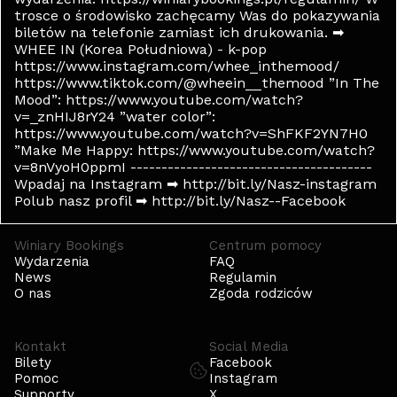
trosce o środowisko zachęcamy Was do pokazywania
biletów na telefonie zamiast ich drukowania. ➡
WHEE IN (Korea Południowa) - k-pop
https://www.instagram.com/whee_inthemood/
https://www.tiktok.com/@wheein__themood ”In The
Mood”: https://www.youtube.com/watch?
v=_znHIJ8rY24 ”water color”:
https://www.youtube.com/watch?v=ShFKF2YN7H0
”Make Me Happy: https://www.youtube.com/watch?
v=8nVyoH0ppmI ---------------------------------------
Wpadaj na Instagram ➡ http://bit.ly/Nasz-instagram
Polub nasz profil ➡ http://bit.ly/Nasz--Facebook
Winiary Bookings
Centrum pomocy
Wydarzenia
FAQ
News
Regulamin
O nas
Zgoda rodziców
Kontakt
Social Media
Bilety
Facebook
Pomoc
Instagram
Supporty
X