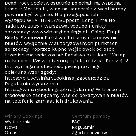
Dead Poet Society, ostatnio pojechali na wspólną
trasę z Meatballs, więc na koncercie z Weatherday
powinni być w gazie. Nie przegapcie ich
występu!WEATHERDAYSupport: Long Time No
Talk10.07.2025 / Warszawa, VooDoo Punkty
sprzedaży: www.winiarybookings.pl , Going, Empik
Bilety. Szanowni Państwo. Prosimy o kupowanie
biletów wyłącznie w autoryzowanych punktach
sprzedaży. Poprzez kupno wejściówek od osób
trzecich możecie zostać Państwo oszukani. Wstęp
na koncert 13+ za pisemną zgodą rodzica. Poniżej 13
lat, wymagana obecność pełnoprawnego
opiekuna.Wzór zgody:
https://bit.ly/WiniaryBookings_ZgodaRodzica
Regulamin wydarzenia:
https://winiarybookings.pl/regulamin/ W trosce o
środowisko zachęcamy Was do pokazywania biletów
na telefonie zamiast ich drukowania.
Winiary Bookings
Centrum pomocy
Wydarzenia
FAQ
News
Regulamin
O nas
Zgoda rodziców