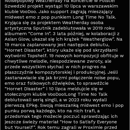
Noisepopowy Weatherday na koncercie w Polsce!
Szwedzki projekt wystąpi 10 lipca w warszawskim
klubie VooDoo. Jako support zagrają mieszający
midwest emo z pop punkiem Long Time No Talk.
Kryjąca się za projektem Weatherday osoba
artystyczna Sputnik zadebiutowała w 2019 roku
albumem “Come In”. 3 lata później, w kolaboracji z
Asian Glow, ukazał się ich krążek “Weatherglow”. Na
19 marca zaplanowany jest następca debiutu,
“Hornet Disaster”, który ukaże się pod skrzydłami
wytwórni Topshelf. 19 nowych kompozycji obfituje w
chwytliwe melodie, niespodziewane zwroty, ale
przede wszystkim słychać w nich progres na
płaszczyźnie kompozytorskiej i produkcyjnej. Jeśli
zastanawiacie się jak brzmi połączenie noise popu,
emo oraz folkowych dźwięków, to sprawdźcie
“Hornet Disaster” i 10 lipca meldujcie się w
stołecznym klubie VooDoo!Long Time No Talk
debiutowali serią singli, a w 2023 roku wydali
pierwszą EPkę. Swoją mieszanką midwest emo i pop
punku porwą każdego, kto na nich trafi, a
przedsmak tego możecie poczuć sprawdzając ich
jeszcze świeży materiał “How to Satisfy Everyone
but Yourself”. Rok temu zagrali w Proximie przed