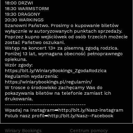
18:00 DRZWI
18:30 WARMSTORM
19:30 DRAGONY
20:30 WARKINGS
Szanowni Państwo. Prosimy o kupowanie biletów
wyłącznie w autoryzowanych punktach sprzedaży.
Poprzez kupno wejściówek od osób trzecich możecie
zostać Państwo oszukani.
Wstęp na koncert 13+ za pisemną zgodą rodzica.
Poniżej 13 lat, wymagana obecność pełnoprawnego
opiekuna.
Wzór zgody:
https://bit.ly/WiniaryBookings_ZgodaRodzica
Regulamin wydarzenia:
https://winiarybookings.pl/regulamin/
W trosce o środowisko zachęcamy Was do
pokazywania biletów na telefonie zamiast ich
drukowania.
---------------------------------------
Wpadaj na Instagram➡http://bit.ly/Nasz-instagram
Polub nasz profil➡http://bit.ly/Nasz--Facebook
Winiary Bookings
Centrum pomocy