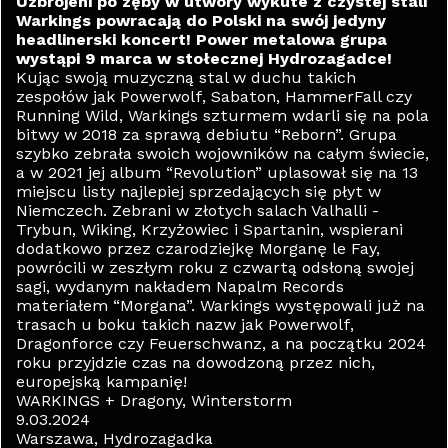
Uzbrojeni po zęby w utwory wykute z czystej stali
Warkings powracają do Polski na swój jedyny
headlinerski koncert! Power metalowa grupa
wystąpi 9 marca w stołecznej Hydrozagadce!
Kując swoją muzyczną stal w duchu takich
zespołów jak Powerwolf, Sabaton, HammerFall czy
Running Wild, Warkings szturmem wdarli się na pola
bitwy w 2018 za sprawą debiutu “Reborn”. Grupa
szybko zebrała swoich wojowników na całym świecie,
a w 2021 jej album “Revolution” uplasował się na 13
miejscu listy najlepiej sprzedających się płyt w
Niemczech. Zebrani w złotych salach Valhalli -
Trybun, Wiking, Krzyżowiec i Spartanin, wspierani
dodatkowo przez czarodziejkę Morganę le Fay,
powrócili w zeszłym roku z czwartą odsłoną swojej
sagi, wydanym nakładem Napalm Records
materiałem “Morgana”. Warkings występowali już na
trasach u boku takich nazw jak Powerwolf,
Dragonforce czy Feuerschwanz, a na początku 2024
roku przyjdzie czas na dowodzoną przez nich,
europejską kampanię!
WARKINGS + Dragony, Winterstorm
9.03.2024
Warszawa, Hydrozagadka