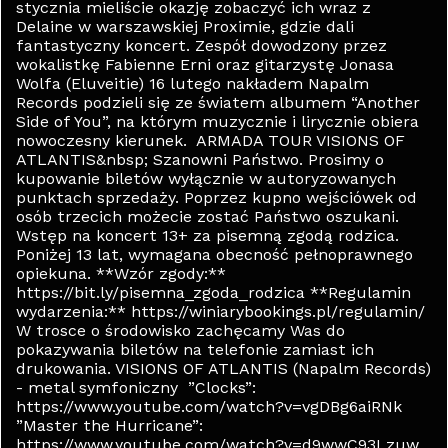
stycznia mieliście okazję zobaczyć ich wraz z
Delaine w warszawskiej Proximie, gdzie dali
fantastyczny koncert. Zespół dowodzony przez
wokalistkę Fabienne Erni oraz gitarzystę Jonasa
Wolfa (Eluveitie) 16 lutego nakładem Napalm
Records podzieli się ze światem albumem “Another
Side of You”, na którym muzycznie i lirycznie obiera
nowoczesny kierunek. ARMADA TOUR VISIONS OF
ATLANTIS&nbsp; Szanowni Państwo. Prosimy o
kupowanie biletów wyłącznie w autoryzowanych
punktach sprzedaży. Poprzez kupno wejściówek od
osób trzecich możecie zostać Państwo oszukani.
Wstęp na koncert 13+ za pisemną zgodą rodzica.
Poniżej 13 lat, wymagana obecność pełnoprawnego
opiekuna. **Wzór zgody:**
https://bit.ly/pisemna_zgoda_rodzica **Regulamin
wydarzenia:** https://winiarybookings.pl/regulamin/
W trosce o środowisko zachęcamy Was do
pokazywania biletów na telefonie zamiast ich
drukowania. VISIONS OF ATLANTIS (Napalm Records)
- metal symfoniczny ”Clocks”:
https://www.youtube.com/watch?v=vgDBg6aiRNk
”Master the Hurricane”:
https://www.youtube.com/watch?v=d9wwC93Lzuw