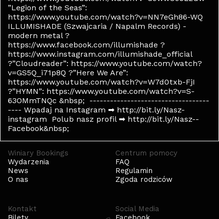
”Legion of the Seas”:
https://www.youtube.com/watch?v=NN7eGh86-WQ
ILLUMISHADE (Szwajcaria / Napalm Records) -
modern metal ?
https://www.facebook.com/illumishade ?
https://www.instagram.com/illumishade_official
?”Cloudreader”: https://www.youtube.com/watch?
v=GS5Q_i71p8Q ?”Here We Are”:
https://www.youtube.com/watch?v=W7d0txb-FjI
?”HYMN”: https://www.youtube.com/watch?v=S-
63OMmTNQc &nbsp; -----------------------------------
---- Wpadaj na Instagram ➡ http://bit.ly/Nasz-
instagram Polub nasz profil ➡ http://bit.ly/Nasz--
Facebook&nbsp;
Winiary Bookings
Centrum pomocy
Wydarzenia
FAQ
News
Regulamin
O nas
Zgoda rodziców
Kontakt
Social Media
Bilety
Facebook