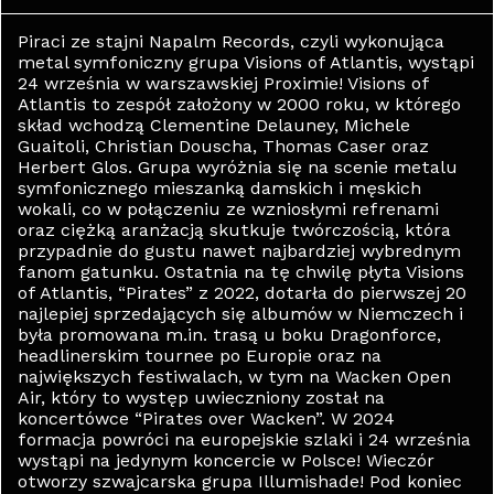
Piraci ze stajni Napalm Records, czyli wykonująca
metal symfoniczny grupa Visions of Atlantis, wystąpi
24 września w warszawskiej Proximie! Visions of
Atlantis to zespół założony w 2000 roku, w którego
skład wchodzą Clementine Delauney, Michele
Guaitoli, Christian Douscha, Thomas Caser oraz
Herbert Glos. Grupa wyróżnia się na scenie metalu
symfonicznego mieszanką damskich i męskich
wokali, co w połączeniu ze wzniosłymi refrenami
oraz ciężką aranżacją skutkuje twórczością, która
przypadnie do gustu nawet najbardziej wybrednym
fanom gatunku. Ostatnia na tę chwilę płyta Visions
of Atlantis, “Pirates” z 2022, dotarła do pierwszej 20
najlepiej sprzedających się albumów w Niemczech i
była promowana m.in. trasą u boku Dragonforce,
headlinerskim tournee po Europie oraz na
największych festiwalach, w tym na Wacken Open
Air, który to występ uwieczniony został na
koncertówce “Pirates over Wacken”. W 2024
formacja powróci na europejskie szlaki i 24 września
wystąpi na jedynym koncercie w Polsce! Wieczór
otworzy szwajcarska grupa Illumishade! Pod koniec