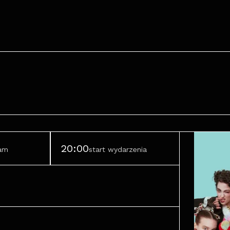
20:00
ram
start wydarzenia