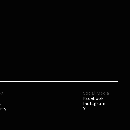
kt
Social Media
Facebook
c
Instagram
rty
X