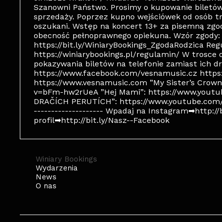
Szanowni Państwo. Prosimy o kupowanie biletó
sprzedaży. Poprzez kupno wejściówek od osób t
oszukani. Wstęp na koncert 13+ za pisemną zgod
obecność pełnoprawnego opiekuna. Wzór zgody:
https://bit.ly/WiniaryBookings_ZgodaRodzica Re
https://winiarybookings.pl/regulamin/ W trosc
pokazywania biletów na telefonie zamiast ich d
https://www.facebook.com/vesnamusic.cz http
https://www.vesnamusic.com ”My Sister’s Crow
v=bFm-hw2rUeA ”Hej Mami”: https://www.yout
DRAČÍCH PERUTÍCH”: https://www.youtube.com/w
-------------------- Wpadaj na Instagram➡http:/
profil➡http://bit.ly/Nasz--Facebook
Winiary Bookings
Wydarzenia
News
O nas