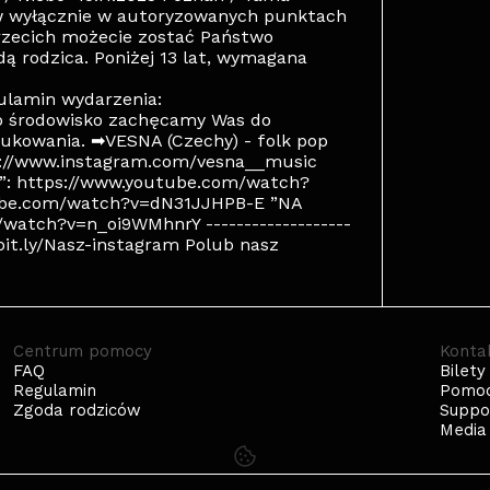
w wyłącznie w autoryzowanych punktach
rzecich możecie zostać Państwo
ą rodzica. Poniżej 13 lat, wymagana
gulamin wydarzenia:
e o środowisko zachęcamy Was do
rukowania. ➡VESNA (Czechy) - folk pop
s://www.instagram.com/vesna__music
n”: https://www.youtube.com/watch?
ube.com/watch?v=dN31JJHPB-E ”NA
atch?v=n_oi9WMhnrY -------------------
/bit.ly/Nasz-instagram Polub nasz
Centrum pomocy
Konta
FAQ
Bilety
Regulamin
Pomo
Zgoda rodziców
Suppo
Media