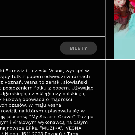
BILETY
i Eurowizji - czeska Vesna, wystąpi w
ączący folk z popem odwiedzi w ramach
 Poznań. Vesna to żeński, słowiański
t połączeniem folku z popem. Używając
bułgarskiego, czeskiego czy polskiego,
ok Fuxową opowiada o mądrości
zych czasów. W maju Vesna
rowizji, na którym uplasowała się w
oją piosenką “My Sister’s Crown”. Tuż po
anym i viralowym wykonawcą na całym
jej najnowsza EPka, “MUZIKA”. VESNA
 / Niebo 15.11.2023 Poznań / Tama