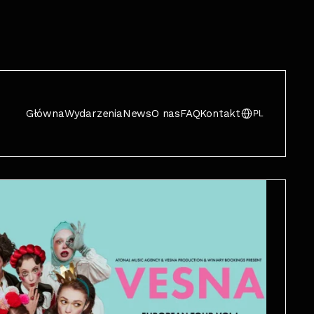
Główna
Wydarzenia
News
O nas
FAQ
Kontakt
PL