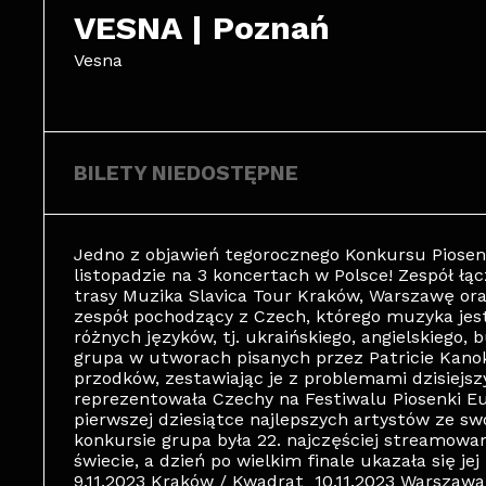
VESNA | Poznań
Vesna
BILETY NIEDOSTĘPNE
Jedno z objawień tegorocznego Konkursu Piosenk
listopadzie na 3 koncertach w Polsce! Zespół ł
trasy Muzika Slavica Tour Kraków, Warszawę oraz
zespół pochodzący z Czech, którego muzyka jes
różnych języków, tj. ukraińskiego, angielskiego, 
grupa w utworach pisanych przez Patricie Kan
przodków, zestawiając je z problemami dzisiejs
reprezentowała Czechy na Festiwalu Piosenki Eu
pierwszej dziesiątce najlepszych artystów ze sw
konkursie grupa była 22. najczęściej streamow
świecie, a dzień po wielkim finale ukazała się 
9.11.2023 Kraków / Kwadrat 10.11.2023 Warszawa