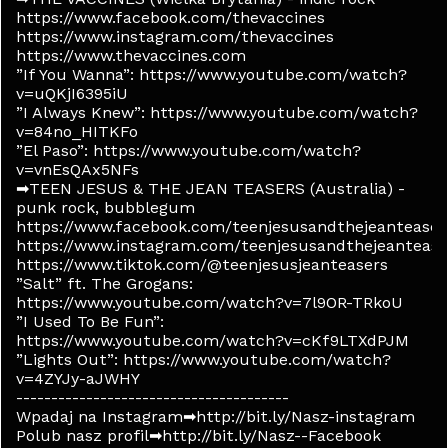
https://www.facebook.com/thevaccines
https://www.instagram.com/thevaccines
https://www.thevaccines.com
”If You Wanna”: https://www.youtube.com/watch?
v=uQKjI6395iU
”I Always Knew”: https://www.youtube.com/watch?
v=84no_HITKFo
”El Paso”: https://www.youtube.com/watch?
v=vnEsQAx5NFs
➡TEEN JESUS & THE JEAN TEASERS (Australia) -
punk rock, bubblegum
https://www.facebook.com/teenjesusandthejeanteaser
https://www.instagram.com/teenjesusandthejeantease
https://www.tiktok.com/@teenjesusjeanteasers
”Salt” ft. The Grogans:
https://www.youtube.com/watch?v=7l9OR-TRkoU
”I Used To Be Fun”:
https://www.youtube.com/watch?v=cKf9LTXdPJM
”Lights Out”: https://www.youtube.com/watch?
v=4ZYJy-aJWHY
---------------------------------------
Wpadaj na Instagram➡http://bit.ly/Nasz-instagram
Polub nasz profil➡http://bit.ly/Nasz--Facebook