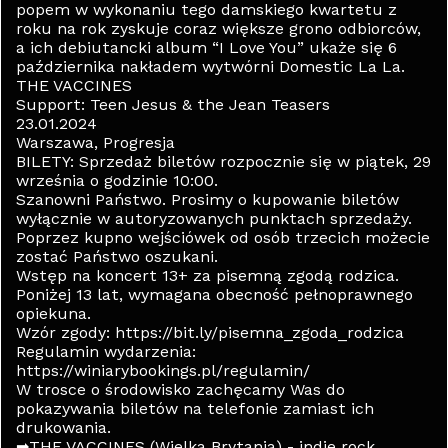
popem w wykonaniu tego damskiego kwartetu z
roku na rok zyskuje coraz większe grono odbiorców,
a ich debiutancki album “I Love You” ukaże się 6
października nakładem wytwórni Domestic La La.
THE VACCINES
Support: Teen Jesus & the Jean Teasers
23.01.2024
Warszawa, Progresja
BILETY: Sprzedaż biletów rozpocznie się w piątek, 29
września o godzinie 10:00.
Szanowni Państwo. Prosimy o kupowanie biletów
wyłącznie w autoryzowanych punktach sprzedaży.
Poprzez kupno wejściówek od osób trzecich możecie
zostać Państwo oszukani.
Wstęp na koncert 13+ za pisemną zgodą rodzica.
Poniżej 13 lat, wymagana obecność pełnoprawnego
opiekuna.
Wzór zgody: https://bit.ly/pisemna_zgoda_rodzica
Regulamin wydarzenia:
https://winiarybookings.pl/regulamin/
W trosce o środowisko zachęcamy Was do
pokazywania biletów na telefonie zamiast ich
drukowania.
➡THE VACCINES (Wielka Brytania) - indie rock