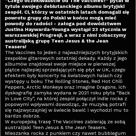
“Czego oczekiwaliście od The Vaccines?” pytał w
tytule swojego debiutanckiego albumu brytyjski
zespół. Ci, którzy w ostatnich latach domagali się
powrotu grupy do Polski w końcu mogą mieć
powody do radości - załoga pod dowództwem
Justina Haywarda-Younga wystąpi 23 stycznia w
warszawskiej Progresji, a wraz z nimi zobaczymy
australijską grupę Teen Jesus & the Jean
Teasers!
The Vaccines to jeden z najważniejszych brytyjskich
zespołów gitarowych ostatniej dekady. Każdy z jego
albumów znajdował swoje miejsce w pierwszej
piątce najlepiej sprzedających się płyt w UK, czego
efektem były koncerty na światowych halach czy
występy u boku The Rolling Stones, Red Hot Chili
Peppers, Arctic Monkeys oraz Imagine Dragons. Ich
dyskografię zamyka wydana w 2021 roku płyta “Back
in Love City”, na której zespół połączył indie rocka z
popowymi wpływami dowodząc, że muzyką potrafi
się najzwyczajniej w świecie bawić i wychodzi mu to
bardzo dobrze.
W europejską trasę The Vaccines zabierają ze sobą
australijski Teen Jesus & the Jean Teasers.
Mieszanka rocka z punkiem czy nawet bubblegum