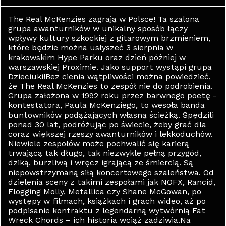
The Real McKenzies zagrają w Polsce! Ta szalona
grupa awanturników w unikalny sposób łączy
wpływy kultury szkockiej z gitarowym brzmieniem,
które będzie można usłyszeć 3 sierpnia w
krakowskim Hype Parku oraz dzień później w
warszawskiej Proximie. Jako support wystąpi grupa
Dzieciuki!Bez cienia wątpliwości można powiedzieć,
że The Real McKenzies to zespół nie do podrobienia.
Grupa założona w 1992 roku przez barwnego poetę -
kontestatora, Paula McKenziego, to wesoła banda
buntowników podążających własną ścieżką. Spędzili
ponad 30 lat, podróżując po świecie, żeby grać dla
coraz większej rzeszy awanturników i lekkoduchów.
Niewiele zespołów może pochwalić się karierą
trwającą tak długo, tak niezwykle pełną przygód,
dziką, burzliwą i wręcz igrającą ze śmiercią. Są
niepowstrzymaną siłą koncertowego szaleństwa. Od
dzielenia sceny z takimi zespołami jak NOFX, Rancid,
Flogging Molly, Metallica czy Shane McGowan, po
występy w filmach, książkach i grach wideo, aż po
podpisanie kontraktu z legendarną wytwórnią Fat
Wreck Chords – ich historia wciąż zadziwia.Na