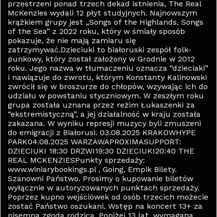
przestrzeni ponad trzech dekad istnienia, The Real
McKenzies wydali 12 płyt studyjnych. Najnowszym
krążkiem grupy jest „Songs of the Highlands, Songs
of the Sea” z 2022 roku, który w śmiały sposób
pokazuje, że nie mają zamiaru się
zatrzymywać.Dzieciuki to białoruski zespół folk-
punkowy, który został założony w Grodnie w 2012
roku. Jego nazwa w tłumaczeniu oznacza “dzieciaki”
i nawiązuje do zwrotu, którym Konstanty Kalinowski
zwrócił się w broszurze do chłopów, wzywając ich do
udziału w powstaniu styczniowym. W zeszłym roku
grupa została uznana przez reżim Łukaszenki za
“ekstremistyczną”, a jej działalność w kraju została
zakazana. W wyniku represji muzycy byli zmuszeni
do emigracji z Białorusi. 03.08.2025 KRAKOWHYPE
PARK04.08.2025 WARZAWAPROXIMASUPPORT:
DZIECIUKI 18:30 DRZWI19:30 DZIECIUKI20:40 THE
REAL MCKENZIESPunkty sprzedaży:
www.winiarybookings.pl , Going, Empik Bilety.
Szanowni Państwo. Prosimy o kupowanie biletów
wyłącznie w autoryzowanych punktach sprzedaży.
Poprzez kupno wejściówek od osób trzecich możecie
zostać Państwo oszukani. Wstęp na koncert 13+ za
pisemną zgodą rodzica. Poniżej 13 lat, wymagana