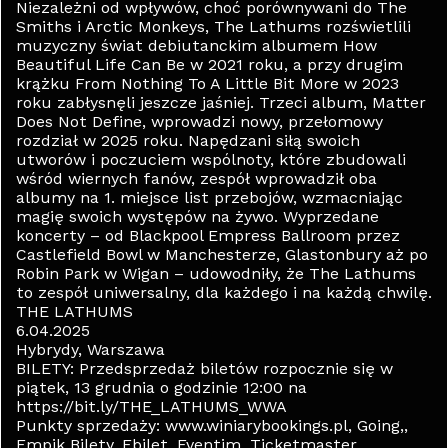
Niezależni od wpływów, choć porównywani do The
Smiths i Arctic Monkeys, The Lathums rozświetlili
muzyczny świat debiutanckim albumem How
Beautiful Life Can Be w 2021 roku, a przy drugim
krążku From Nothing To A Little Bit More w 2023
roku zabłysnęli jeszcze jaśniej. Trzeci album, Matter
Does Not Define, wprowadzi nowy, przełomowy
rozdział w 2025 roku. Napędzani siłą swoich
utworów i poczuciem wspólnoty, które zbudowali
wśród wiernych fanów, zespół wprowadził oba
albumy na 1. miejsce list przebojów, wzmacniając
magię swoich występów na żywo. Wyprzedane
koncerty – od Blackpool Empress Ballroom przez
Castlefield Bowl w Manchesterze, Glastonbury aż po
Robin Park w Wigan – udowodniły, że The Lathums
to zespół uniwersalny, dla każdego i na każdą chwilę.
THE LATHUMS
6.04.2025
Hybrydy, Warszawa
BILETY: Przedsprzedaż biletów rozpocznie się w
piątek, 13 grudnia o godzinie 12:00 na
https://bit.ly/THE_LATHUMS_WWA
Punkty sprzedaży: www.winiarybookings.pl, Going,,
Empik Bilety, Ebilet, Eventim, Ticketmaster