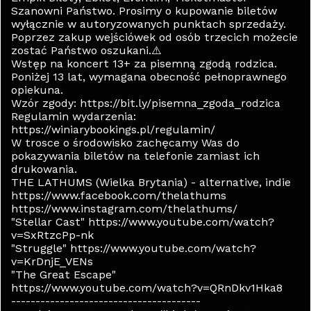
Szanowni Państwo. Prosimy o kupowanie biletów
wyłącznie w autoryzowanych punktach sprzedaży.
Poprzez zakup wejściówek od osób trzecich możecie
zostać Państwo oszukani.⚠️
Wstęp na koncert 13+ za pisemną zgodą rodzica.
Poniżej 13 lat, wymagana obecność pełnoprawnego
opiekuna.
Wzór zgody: https://bit.ly/pisemna_zgoda_rodzica
Regulamin wydarzenia:
https://winiarybookings.pl/regulamin/
W trosce o środowisko zachęcamy Was do
pokazywania biletów na telefonie zamiast ich
drukowania.
THE LATHUMS (Wielka Brytania) - alternative, indie
https://www.facebook.com/thelathums
https://www.instagram.com/thelathums/
"Stellar Cast" https://www.youtube.com/watch?
v=SxRtzcPp-nk
"Struggle" https://www.youtube.com/watch?
v=KrDnjE_VENs
"The Great Escape"
https://www.youtube.com/watch?v=QRnDkv1Hka8
---------------------------------------