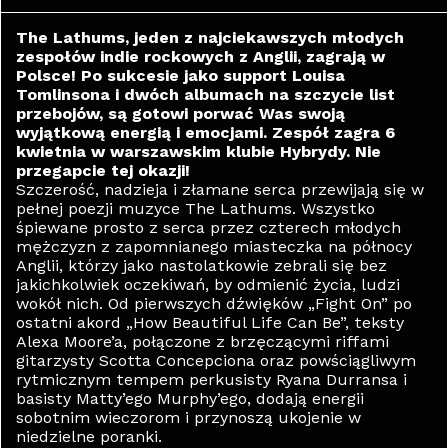
The Lathums, jeden z najciekawszych młodych
zespołów indie rockowych z Anglii, zagrają w
Polsce! Po sukcesie jako support Louisa
Tomlinsona i dwóch albumach na szczycie list
przebojów, są gotowi porwać Was swoją
wyjątkową energią i emocjami. Zespół zagra 6
kwietnia w warszawskim klubie Hybrydy. Nie
przegapcie tej okazji!
Szczerość, nadzieja i złamane serca przewijają się w
pełnej poezji muzyce The Lathums. Wszystko
śpiewane prosto z serca przez czterech młodych
mężczyzn z zapomnianego miasteczka na północy
Anglii, którzy jako nastolatkowie zebrali się bez
jakichkolwiek oczekiwań, by odmienić życia, ludzi
wokół nich. Od pierwszych dźwięków „Fight On” po
ostatni akord „How Beautiful Life Can Be”, teksty
Alexa Moore’a, połączone z brzęczącymi riffami
gitarzysty Scotta Concepciona oraz powściągliwym
rytmicznym tempem perkusisty Ryana Durransa i
basisty Matty’ego Murphy’ego, dodają energii
sobotnim wieczorom i przynoszą ukojenie w
niedzielne poranki.