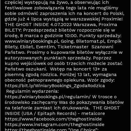
częściej występują na żywo, a obserwując ich
festiwalowe zobowiązania tego lata nie mogliśmy
sobie odmówić zaproszenia ich na koncert do Polski,
gdzie już 4 lipca wystąpią w warszawskiej Proximie!
THE GHOST INSIDE 4.07.2023 Warszawa, Proxima
BILETY: Przedsprzedaż biletów rozpocznie się w
środę, 8 marca o godzinie 10:00. Punkty sprzedaży:
www.winiarybookings.pl, Going, Biletomat.pl, Empik
Bilety, Ebilet, Eventim, Ticketmaster Szanowni
Państwo. Prosimy o kupowanie biletów wyłącznie w
autoryzowanych punktach sprzedaży. Poprzez
kupno wejściówek od osób trzecich możecie zostać
Państwo oszukani. Wstęp na koncert 13+ za
pisemną zgodą rodzica. Poniżej 13 lat, wymagana
obecność pełnoprawnego opiekuna. Wzór zgody:
https://bit.ly/WiniaryBookings_ZgodaRodzica
Regulamin wydarzenia:
https://winiarybookings.pl/regulamin/ W trosce o
środowisko zachęcamy Was do pokazywania biletów
na telefonie zamiast ich drukowania. THE GHOST
INSIDE (USA / Epitaph Records) - metalcore
https://www.facebook.com/theghostinside
https://www.instagram.com/theghostinside
https://theghostinside.com ”One Choice”: