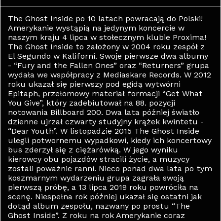
The Ghost Inside po 10 latach powracają do Polski!
Amerykanie wystąpią na jedynym koncercie w
naszym kraju 4 lipca w stołecznym klubie Proxima!
The Ghost Inside to założony w 2004 roku zespół z
El Segundo w Kaliforni. Swoje pierwsze dwa albumy
- “Fury and the Fallen Ones” oraz “Returners” grupa
wydała we współpracy z Mediaskare Records. W 2012
roku ukazał się pierwszy pod egidą wytwórni
Epitaph, przełomowy materiał formacji “Get What
You Give”, który zadebiutował na 88. pozycji
notowania Billboard 200. Dwa lata później światło
dzienne ujrzał czwarty studyjny krążek kwintetu -
“Dear Youth”. W listopadzie 2015 The Ghost Inside
ulegli potwornemu wypadkowi, kiedy ich koncertowy
bus zderzył się z ciężarówką. W jego wyniku
kierowcy obu pojazdów stracili życie, a muzycy
zostali poważnie ranni. Nieco ponad dwa lata po tym
koszmarnym wydarzeniu grupa zagrała swoją
pierwszą próbę, a 13 lipca 2019 roku powróciła na
scenę. Niespełna rok później ukazał się ostatni jak
dotąd album zespołu, nazwany po prostu “The
Ghost Inside”. Z roku na rok Amerykanie coraz