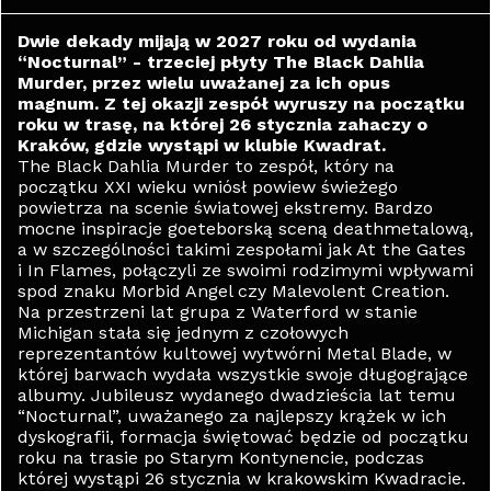
Dwie dekady mijają w 2027 roku od wydania
“Nocturnal” - trzeciej płyty The Black Dahlia
Murder, przez wielu uważanej za ich opus
magnum. Z tej okazji zespół wyruszy na początku
roku w trasę, na której 26 stycznia zahaczy o
Kraków, gdzie wystąpi w klubie Kwadrat.
The Black Dahlia Murder to zespół, który na
początku XXI wieku wniósł powiew świeżego
powietrza na scenie światowej ekstremy. Bardzo
mocne inspiracje goeteborską sceną deathmetalową,
a w szczególności takimi zespołami jak At the Gates
i In Flames, połączyli ze swoimi rodzimymi wpływami
spod znaku Morbid Angel czy Malevolent Creation.
Na przestrzeni lat grupa z Waterford w stanie
Michigan stała się jednym z czołowych
reprezentantów kultowej wytwórni Metal Blade, w
której barwach wydała wszystkie swoje długogrające
albumy. Jubileusz wydanego dwadzieścia lat temu
“Nocturnal”, uważanego za najlepszy krążek w ich
dyskografii, formacja świętować będzie od początku
roku na trasie po Starym Kontynencie, podczas
której wystąpi 26 stycznia w krakowskim Kwadracie.