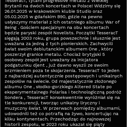
TesseracT, tytani progressive metalu z Wielkiej
Brytanii na dwóch koncertach w Polsce! Widzimy się
26.01.2025 w krakowskim klubie Studio oraz
05.02.2025 w gdańskim B90, gdzie na pewno
usłyszymy materiał z ich ostatniego albumu War of
Being . Gościem specjalnym na obu koncertach
będzie paryski zespół Novelists. Początki TesseracT
sięgają 2003 roku, grupa powszechnie i słusznie jest
uważana za jedną z tych pionierskich. Zachwycili
świat swoim debiutanckim albumem One , który
poszerzył granice metalu. Chociaż brytyjski 5
osobowy zespół jest uważany za inicjatora
podgatunku djent , już dawno wyszli ze swoim
brzmieniem poza te skojarzenia. TesseracT to jeden
z najbardziej autentycznie postępowych i unikalnych
zespołów na świecie. Od majestatycznie złożonego
albumu One , słodko-gorzkiego Altered State po
eksperymentalnego Polarisa i technologiczną podróż
Sondera , TesseracT konsekwentnie wyróżniał się na
tle konkurencji, tworząc unikalny liryczny i
muzyczny świat. W przerwach pomiędzy albumami,
udowodnili też co potrafią na żywo, koncertując na
kilku kontynentach. Przechodząc do najnowszej
historii zespołu, w 2023 roku ukazał się piąty