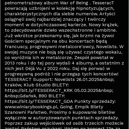
pełnometrażowy album War of Being . TesseracT
powracają uzbrojeni w kolekcję hipnotyzujących,
charakterystycznych dla siebie numerów. Artyści
osiągnęli swój najbardziej znaczący i twórczy
moment w dotychczasowej karierze. Nowy krążek,
to zdecydowanie dzieło wszechstronne i ambitne.
Już wkrótce przekonamy się, jak brzmi na żywo!
Gościem specjalnym na obu koncertach będą
francuscy, progresywni metalcore'owcy, Novelists. W
swojej muzyce nie boją się używać czystego wokalu,
co wyróżnia ich w metalcorze. Zespół powstał w
2013 roku i do tej pory wydali 4 albumy, a ostatnim z
nich jest Déjà Vu z 2022 roku. Daj się porwać w
progresywną podróż i nie przegap tych koncertów!
TESSERACT Support: Novelists 26.01.2025&nbsp;
Kraków, Klub Studio BILETY:
https://bit.ly/TESSERACT_KRK 05.02.2025&nbsp;
&nbsp;Gdańsk, B90 BILETY:
https://bit.ly/TESSERACT_GDA Punkty sprzedaży:
www.winiarybookings.pl, Going, Empik Bilety
Szanowni Państwo. Prosimy o kupowanie biletów
wyłącznie w autoryzowanych punktach sprzedaży.
Poprzez zakup wejściówek od osób trzecich możecie
zostać Państwo oszukani. Wstęp na koncert 13+ za