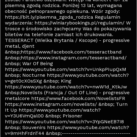
pisemną zgodą rodzica. Poniżej 13 lat, wymagana
obecność pełnoprawnego opiekuna. Wzór zgody:
https://bit.ly/pisemna_zgoda_rodzica Regulamin
wydarzenia: https://winiarybookings.pl/regulamin/ W
trosce o środowisko zachęcamy Was do pokazywania
biletów na telefonie zamiast ich drukowania.
TESSERACT (Wielka Brytania / Kscope) - progressive
metal, djent
&nbsp;https://www.facebook.com/tesseractband
&nbsp;https://www.instagram.com/tesseractband/
&nbsp; War Of Being
https://www.youtube.com/watch?v=UnkpPIupQxM
&nbsp; Nocturne https://www.youtube.com/watch?
v=get0cXOsSXg &nbsp; King
https://www.youtube.com/watch?v=nwW1d_KtkJw
&nbsp;Novelists (Francja / Out Of Line) - progressive
metalcore https://www.facebook.com/NovelistsFR
https://www.instagram.com/novelists/ &nbsp; Turn
It Up https://www.youtube.com/watch?
v=Y3U6VmQal00 &nbsp; Prisoner
https://www.youtube.com/watch?v=3YpGNeEB7I8
&nbsp; Souvenirs https://www.youtube.com/watch?
v=9mHhFrdnT44 &nbsp;--------------------------------