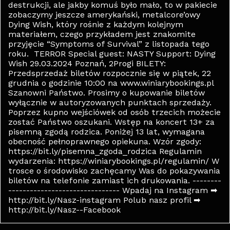
destrukcji, ale jakby komuś było mało, to w pakiecie
zobaczymy jeszcze amerykański, metalcore’owy
Dying Wish, który rośnie z każdym kolejnym
materiałem, czego przykładem jest znakomite
przyjęcie “Symptoms of Survival” z listopada tego
roku. TERROR Special guest: NASTY Support: Dying
Wish 29.03.2024 Poznań, 2Progi BILETY:
Przedsprzedaż biletów rozpocznie się w piątek, 22
grudnia o godzinie 10:00 na www.winiarybookings.pl
Szanowni Państwo. Prosimy o kupowanie biletów
wyłącznie w autoryzowanych punktach sprzedaży.
Poprzez kupno wejściówek od osób trzecich możecie
zostać Państwo oszukani. Wstęp na koncert 13+ za
pisemną zgodą rodzica. Poniżej 13 lat, wymagana
obecność pełnoprawnego opiekuna. Wzór zgody:
https://bit.ly/pisemna_zgoda_rodzica Regulamin
wydarzenia: https://winiarybookings.pl/regulamin/ W
trosce o środowisko zachęcamy Was do pokazywania
biletów na telefonie zamiast ich drukowania. --------
------------------------------- Wpadaj na Instagram ➡
http://bit.ly/Nasz-instagram Polub nasz profil ➡
http://bit.ly/Nasz--Facebook