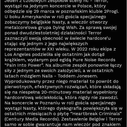
Jeden z czołowych zespołów sceny hc - Terror,
wystąpi na jedynym koncercie w Polsce, który
odbędzie się 29 marca w poznańskim klubie 2Progi.
U boku Amerykanów w roli gościa specjalnego
zobaczymy belgijskie Nasty, a wieczór otworzy
metalcore’owa grupa Dying Wish. Za sprawą swojej
ponad dwudziestoletniej działalności Terror
zaznaczyli swoją obecność w świecie hardcore’u
stając się jednym z jego największych
reprezentantów w XXI wieku. W 2022 roku ekipa z
Los Angeles podzieliła się ostatnim jak dotąd
krążkiem, wydanym pod egidą Pure Noise Records
“Pain Into Power”. Na albumie zespół ponownie łączy
siły z jednym ze swoich założycieli, a w ostatnich
latach mózgiem Nails - Toddem Jonesem.
Wyprodukowany przez niego materiał to powrót do
pierwotnych, efektywnych rozwiązań, które składają
się na niespełna 20-minutowy materiał wypełniony
hardcore’ową wściekłością, która nigdy nie zawodzi.
Na koncercie w Poznaniu w roli gościa specjalnego
wystąpi Nasty, którego dyskografia powiększyła się w
ostatnich miesiącach o płytę “Heartbreak Criminals”
(Century Media Records). Zestawienie Belgów i Terror
samo w sobie gwarantuje nam wieczór pod znakiem