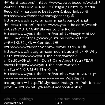
🔊”Hard Lessons”: https://www.youtube.com/watch?
v=4tKOIfNOS3M ➡ NASTY (Belgia / Century Media
Records) - hardcore, beatdown&nbsp;&nbsp; 🌐
https://www.facebook.com/getnasty 🌐
https://www.instagram.com/nastybandofficial
🔊”Resurrection”: https://www.youtube.com/watch?
v=Us7N71B_U1A 🔊”Slaves to the Rich”:
https://www.youtube.com/watch?v=hsxyHVUd1zA
🔊”666AM”: https://www.youtube.com/watch?
v=EMfKb82sjXk ➡ Combust 🌐
https://www.facebook.com/CombustNYHC 🌐
https://www.instagram.com/combustnyhc/ 🔊 Why I
Hate https://www.youtube.com/watch?
v=OedOqv3Hat4 🔊 I Don't Care About You (FEAR
cover) https://www.youtube.com/watch?
v=sTzsA1NKfUM 🔊 The Knife
https://www.youtube.com/watch?v=R9UCStNaYQY --
------------------------------------- Wpadaj na
Instagram ➡ http://bit.ly/Nasz-instagram Polub nasz
profil ➡ http://bit.ly/Nasz--Facebook &nbsp;
Winiary Bookings
Centrum pomocy
Wydarzenia
FAQ