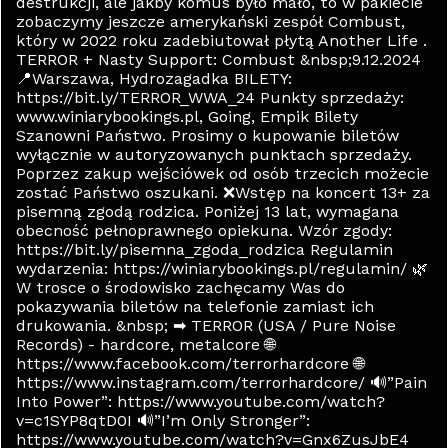
destrukcji, ale jakby komuś było mało, to w pakiecie
zobaczymy jeszcze amerykański zespół Combust,
który w 2022 roku zadebiutował płytą Another Life .
TERROR + Nasty Support: Combust &nbsp;9.12.2024
📍Warszawa, Hydrozagadka BILETY:
https://bit.ly/TERROR_WWA_24 Punkty sprzedaży:
www.winiarybookings.pl, Going, Empik Bilety
Szanowni Państwo. Prosimy o kupowanie biletów
wyłącznie w autoryzowanych punktach sprzedaży.
Poprzez zakup wejściówek od osób trzecich możecie
zostać Państwo oszukani. ❌Wstęp na koncert 13+ za
pisemną zgodą rodzica. Poniżej 13 lat, wymagana
obecność pełnoprawnego opiekuna. Wzór zgody:
https://bit.ly/pisemna_zgoda_rodzica Regulamin
wydarzenia: https://winiarybookings.pl/regulamin/ 🌿
W trosce o środowisko zachęcamy Was do
pokazywania biletów na telefonie zamiast ich
drukowania. &nbsp; ➡ TERROR (USA / Pure Noise
Records) - hardcore, metalcore 🌐
https://www.facebook.com/terrorhardcore 🌐
https://www.instagram.com/terrorhardcore/ 🔊”Pain
Into Power”: https://www.youtube.com/watch?
v=c1SYP8qtD0I 🔊”I’m Only Stronger”:
https://www.youtube.com/watch?v=Gnx6ZusJbE4