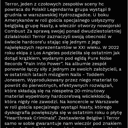
Terror, jeden z czołowych zespołów sceny hc
powraca do Polski! Legendarna grupa wystąpi 9
grudnia w warszawskiej Hydrozagadce. U boku
Amerykanów w roli gościa specjalnego usłyszymy
belgijską grupę Nasty, a wieczór otworzy nowojorski
Combust Za sprawą swojej ponad dwudziestoletniej
działalności Terror zaznaczyli swoją obecność w
świecie hardcore’u stając się jednym z jego
największych reprezentantów w XXI wieku. W 2022
roku ekipa z Los Angeles podzieliła się ostatnim jak
dotąd krążkiem, wydanym pod egidą Pure Noise
Records “Pain Into Power”. Na albumie zespół
ponownie łączy siły z jednym ze swoich założycieli, a
w ostatnich latach mózgiem Nails - Toddem
Jonesem. Wyprodukowany przez niego materiał to
powrót do pierwotnych, efektywnych rozwiązań,
które składają się na niespełna 20-minutowy
materiał wypełniony hardcore’ową wściekłością,
która nigdy nie zawodzi. Na koncercie w Warszawie
w roli gościa specjalnego wystąpi Nasty, którego
dyskografia powiększyła się w ostatnim roku o płytę
“Heartbreak Criminals”. Zestawienie Belgów i Terror
samo w sobie gwarantuje nam wieczór pod znakiem