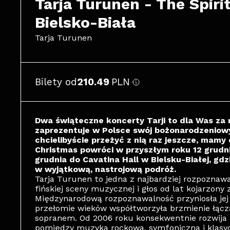
Tarja Turunen - The Spirit
Bielsko-Biała
Tarja Turunen
Bilety od
210.49
PLN
Dwa świąteczne koncerty Tarji to dla Was za 
zaprezentuje w Polsce swój bożonarodzeniowy 
chcielibyście przeżyć z nią raz jeszcze, mamy
Christmas powróci w przyszłym roku 12 grudnia
grudnia do Cavatina Hall w Bielsku-Białej, gd
w wyjątkową, nastrojową podróż.
Tarja Turunen to jedna z najbardziej rozpoznaw
fińskiej sceny muzycznej i głos od lat kojarzon
Międzynarodową rozpoznawalność przyniosła jej 
przełomie wieków współtworzyła brzmienie łąc
sopranem. Od 2006 roku konsekwentnie rozwija k
pomiędzy muzyką rockową, symfoniczną i klasy