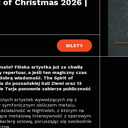
 of Christmas 2026 | 
BILETY
mało? Fińska artystka już za chwilę
repertuar, a jeśli ten magiczny czas
 dobrą wiadomość. The Spirit of
 do poznańskiej Sali Ziemi oraz 13
zie Tarja ponownie zabierze publiczność
alnych artystek wywodzących się z
y z symfonicznym obliczem metalu.
działalność w Nightwish, z którym na
zące metalową intensywność z operowym
arierę solową, poruszając się swobodnie
czną.