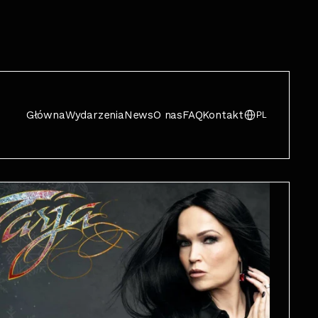
Główna
Wydarzenia
News
O nas
FAQ
Kontakt
PL