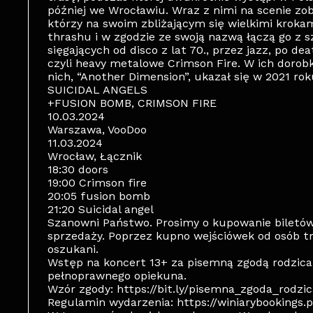
później we Wrocławiu. Wraz z nimi na scenie z
którzy na swoim zbliżającym się wielkimi kroka
thrashu i w zgodzie ze swoją nazwą łączą go z
sięgających od disco z lat 70., przez jazz, po d
czyli heavy metalowe Crimson Fire. W ich dorobk
nich, “Another Dimension”, ukazał się w 2021 rok
SUICIDAL ANGELS
+FUSION BOMB, CRIMSON FIRE
10.03.2024
Warszawa, VooDoo
11.03.2024
Wrocław, Łącznik
18:30 doors
19:00 Crimson fire
20:05 fusion bomb
21:20 Suicidal angel
Szanowni Państwo. Prosimy o kupowanie biletó
sprzedaży. Poprzez kupno wejściówek od osób t
oszukani.
Wstęp na koncert 13+ za pisemną zgodą rodzica
pełnoprawnego opiekuna.
Wzór zgody: https://bit.ly/pisemna_zgoda_rodzic
Regulamin wydarzenia: https://winiarybookings.