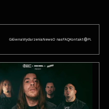
Główna
Wydarzenia
News
O nas
FAQ
Kontakt
PL