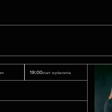
19:00
ram
start wydarzenia