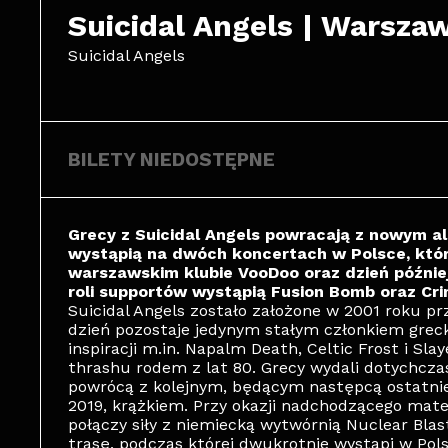
Suicidal Angels | Warsza
Suicidal Angels
BILETY NIEDOSTĘPNE
Grecy z Suicidal Angels powracają z nowym a
wystąpią na dwóch koncertach w Polsce, któr
warszawskim klubie VooDoo oraz dzień późnie
roli supportów wystąpią Fusion Bomb oraz Cri
Suicidal Angels zostało założone w 2001 roku pr
dzień pozostaje jedynym stałym członkiem greck
inspiracji m.in. Napalm Death, Celtic Frost i S
thrashu rodem z lat 80. Grecy wydali dotychcza
powrócą z kolejnym, będącym następcą ostatnieg
2019, krążkiem. Przy okazji nadchodzącego materi
połączy siły z niemiecką wytwórnią Nuclear Bla
trasę, podczas której dwukrotnie wystąpi w Pol