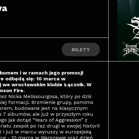
wa
BILETY
lbumem i w ramach jego promocji
e odbędą się: 10 marca w
j we wrocławskim klubie Łącznik. W
mson Fire.
zez Nicka Melissourgosa, który po dziś
iej formacji. Brzmienie grupy, pomimo
layerem, budowane jest na klasycznym
s 7 albumów, ale już w przyszłym roku
o jak dotąd “Years of Aggression” z
ału zespół po raz drugi w swojej historii
st i już w marcu wyruszy w europejską
sce - 10 marca w Warszawie oraz dzień