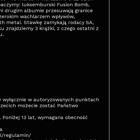
obaczymy: luksemburski Fusion Bomb,
mi drugim albumie przesuwają granice
 szerokim wachlarzem wpływów,
eath metal. Stawkę zamykają rodacy SA,
u znajdziemy 3 krążki, z czego ostatni z
u.
w wyłącznie w autoryzowanych punktach
rzecich możecie zostać Państwo
. Poniżej 13 lat, wymagana obecność
a
pl/regulamin/