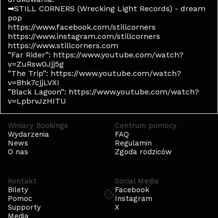
➡STILL CORNERS (Wrecking Light Records) - dream
pop
https://www.facebook.com/stillcorners
https://www.instagram.com/stillcorners
https://www.stillcorners.com
”Far Rider”: https://www.youtube.com/watch?
v=ZuRsw0Jjj5g
”The Trip”: https://www.youtube.com/watch?
v=Bhk7cjjLVXI
”Black Lagoon”: https://www.youtube.com/watch?
v=LpbrvJzHITU
Winiary Bookings
Centrum pomocy
Wydarzenia
FAQ
News
Regulamin
O nas
Zgoda rodziców
Kontakt
Social Media
Bilety
Facebook
Pomoc
Instagram
Supporty
X
Media