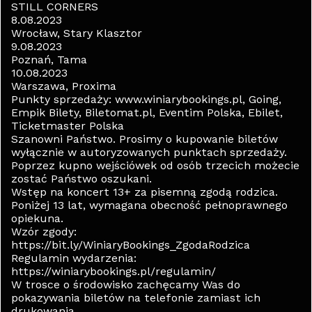
STILL CORNERS
8.08.2023
Wrocław, Stary Klasztor
9.08.2023
Poznań, Tama
10.08.2023
Warszawa, Proxima
Punkty sprzedaży: www.winiarybookings.pl, Going,
Empik Bilety, Biletomat.pl, Eventim Polska, Ebilet,
Ticketmaster Polska
Szanowni Państwo. Prosimy o kupowanie biletów
wyłącznie w autoryzowanych punktach sprzedaży.
Poprzez kupno wejściówek od osób trzecich możecie
zostać Państwo oszukani.
Wstęp na koncert 13+ za pisemną zgodą rodzica.
Poniżej 13 lat, wymagana obecność pełnoprawnego
opiekuna.
Wzór zgody:
https://bit.ly/WiniaryBookings_ZgodaRodzica
Regulamin wydarzenia:
https://winiarybookings.pl/regulamin/
W trosce o środowisko zachęcamy Was do
pokazywania biletów na telefonie zamiast ich
drukowania.