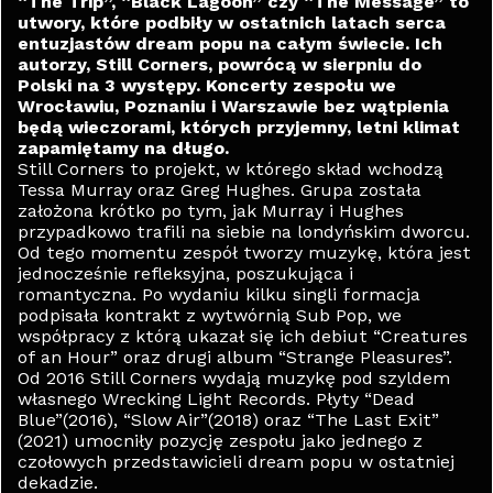
“The Trip”, “Black Lagoon” czy “The Message” to
utwory, które podbiły w ostatnich latach serca
entuzjastów dream popu na całym świecie. Ich
autorzy, Still Corners, powrócą w sierpniu do
Polski na 3 występy. Koncerty zespołu we
Wrocławiu, Poznaniu i Warszawie bez wątpienia
będą wieczorami, których przyjemny, letni klimat
zapamiętamy na długo.
Still Corners to projekt, w którego skład wchodzą
Tessa Murray oraz Greg Hughes. Grupa została
założona krótko po tym, jak Murray i Hughes
przypadkowo trafili na siebie na londyńskim dworcu.
Od tego momentu zespół tworzy muzykę, która jest
jednocześnie refleksyjna, poszukująca i
romantyczna. Po wydaniu kilku singli formacja
podpisała kontrakt z wytwórnią Sub Pop, we
współpracy z którą ukazał się ich debiut “Creatures
of an Hour” oraz drugi album “Strange Pleasures”.
Od 2016 Still Corners wydają muzykę pod szyldem
własnego Wrecking Light Records. Płyty “Dead
Blue”(2016), “Slow Air”(2018) oraz “The Last Exit”
(2021) umocniły pozycję zespołu jako jednego z
czołowych przedstawicieli dream popu w ostatniej
dekadzie.