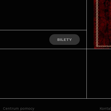
BILETY
Centrum pomocy
Konta