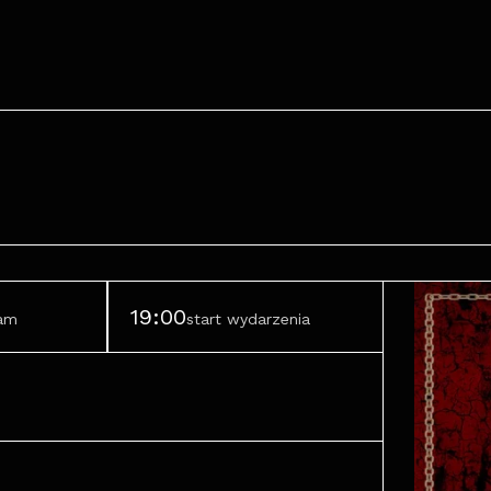
19:00
ram
start wydarzenia