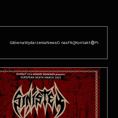
Główna
Wydarzenia
News
O nas
FAQ
Kontakt
PL