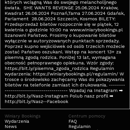
których wciągną Was do swojego melancholijnego
świata. SHE WANTS REVENGE 25.06.2024 Kraków,
Kwadrat 26.06.2024 Poznań,Tama 27.06.2024 Gdańsk,
Parlament 28.06.2024 Szczecin, Kosmos BILETY:
Przedsprzedaż biletów rozpocznie się w piątek, 12
kwietnia o godzinie 10:00 na www.winiarybookings.pl
Szanowni Państwo. Prosimy o kupowanie biletów
wyłącznie w autoryzowanych punktach sprzedaży.
Poprzez kupno wejściówek od osób trzecich możecie
zostać Państwo oszukani. Wstęp na koncert 13+ za
pisemną zgodą rodzica. Poniżej 13 lat, wymagana
obecność pełnoprawnego opiekuna. Wzór zgody:
https://bit.ly/pisemna_zgoda_rodzica Regulamin
wydarzenia: https://winiarybookings.pl/regulamin/ W
trosce o środowisko zachęcamy Was do pokazywania
biletów na telefonie zamiast ich drukowania. --------
------------------------------- Wpadaj na Instagram ➡
http://bit.ly/Nasz-instagram Polub nasz profil ➡
http://bit.ly/Nasz--Facebook
Winiary Bookings
Centrum pomocy
Wydarzenia
FAQ
News
Regulamin