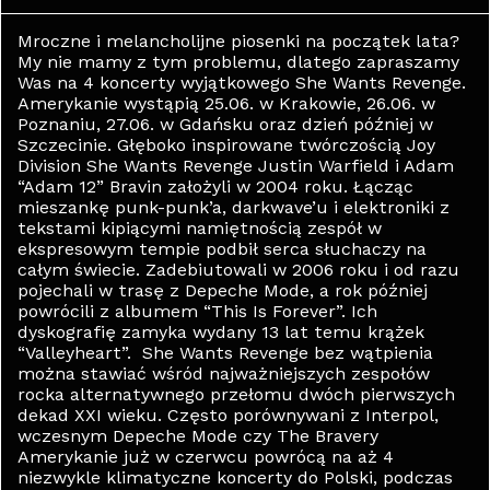
Mroczne i melancholijne piosenki na początek lata?
My nie mamy z tym problemu, dlatego zapraszamy
Was na 4 koncerty wyjątkowego She Wants Revenge.
Amerykanie wystąpią 25.06. w Krakowie, 26.06. w
Poznaniu, 27.06. w Gdańsku oraz dzień później w
Szczecinie. Głęboko inspirowane twórczością Joy
Division She Wants Revenge Justin Warfield i Adam
“Adam 12” Bravin założyli w 2004 roku. Łącząc
mieszankę punk-punk’a, darkwave’u i elektroniki z
tekstami kipiącymi namiętnością zespół w
ekspresowym tempie podbił serca słuchaczy na
całym świecie. Zadebiutowali w 2006 roku i od razu
pojechali w trasę z Depeche Mode, a rok później
powrócili z albumem “This Is Forever”. Ich
dyskografię zamyka wydany 13 lat temu krążek
“Valleyheart”. She Wants Revenge bez wątpienia
można stawiać wśród najważniejszych zespołów
rocka alternatywnego przełomu dwóch pierwszych
dekad XXI wieku. Często porównywani z Interpol,
wczesnym Depeche Mode czy The Bravery
Amerykanie już w czerwcu powrócą na aż 4
niezwykle klimatyczne koncerty do Polski, podczas