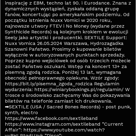
inspirację z EBM, techno lat 90. i Eurodance. Znana z
dynamicznych wystąpień, zyskała oddaną grupę
fanów, koncertując po amerykańskim podziemiu. Od
początku istnienia Nuxx Vomici w 2020 roku,
najnowsze utwory FTEV i No Money (wydane przez
Synthicide Records) są kolejnym krokiem w ewolucji
Seely jako artystki i producentki. SEXTILE Support:
Nuxx Vomica 26.05.2024 Warszawa, Hydrozagadka
Szanowni Państwo. Prosimy o kupowanie biletów
wyłącznie w autoryzowanych punktach sprzedaży.
Poprzez kupno wejściówek od osób trzecich możecie
zostać Państwo oszukani. Wstęp na koncert 13+ za
pisemną zgodą rodzica. Poniżej 13 lat, wymagana
obecność pełnoprawnego opiekuna. Wzór zgody:
https://bit.ly/pisemna_zgoda_rodzica Regulamin
wydarzenia: https://winiarybookings.pl/regulamin/ W
trosce o środowisko zachęcamy Was do pokazywania
biletów na telefonie zamiast ich drukowania.
➡SEXTILE (USA / Sacred Bones Records) - post punk,
synth, electro
https://www.facebook.com/sextileband
https://www.instagram.com/sextileband ”Current
Affair”: https://www.youtube.com/watch?
v=BHLRtqdUzvk ”Disco”: