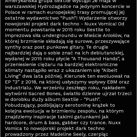
Amerykańska grupa Sextile wystąpi 26 maja w
warszawskiej Hydrozagadce na jedynym koncercie w
Polsce w ramach europejskiej trasy promującej jej
ostatnie wydawnictwo “Push”! Wydarzenie otworzy
nowojorski projekt dark techno - Nuxx Vomica! Od
momentu powstania w 2015 roku Sextile to
imprezowa siła undergroundu w Mieście Aniołów, na
której brzmienie składają się surowe, przeszywające
synthy oraz post punkowe gitary. Te drugie
najbardziej dają o sobie znać na ich debiutanckiej,
wydanej w 2015 roku płycie “A Thousand Hands”, a
przeniesienie ciężaru na bardziej elektroniczne
klimaty nastąpiło wraz z ukazaniem się “Albeit
Living” dwa lata później. Kierunek ten ewoluował na
EP “3” z 2018, na której usłyszymy wpływy EBM oraz
industrialu. We wrześniu zeszłego roku, nakładem
wytwórni Sacred Bones, światło dzienne ujrzał trzeci
w dorobku duży album Sextile - “Push”.
Pobudzający, podbijający serotoninę krążek to
kolejna ewolucja w brzmieniu zespołu, na którym
znajdziemy inspiracje takimi gatunkami jak
hardcore, drum & bass, gabber czy trance. Nuxx
Vomica to nowojorski projekt dark techno
prowadzony przez Madeline Seely, czerpiąc