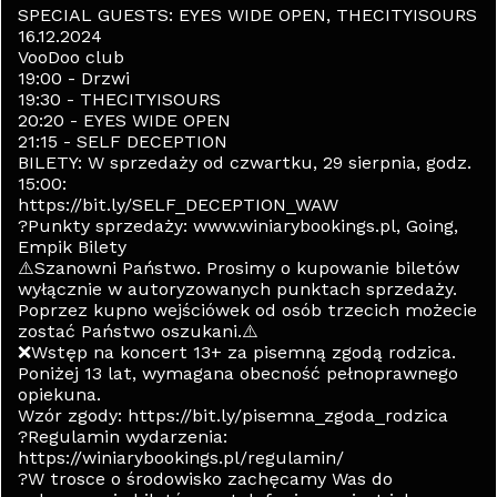
SPECIAL GUESTS: EYES WIDE OPEN, THECITYISOURS
16.12.2024
VooDoo club
19:00 - Drzwi
19:30 - THECITYISOURS
20:20 - EYES WIDE OPEN
21:15 - SELF DECEPTION
BILETY: W sprzedaży od czwartku, 29 sierpnia, godz.
15:00:
https://bit.ly/SELF_DECEPTION_WAW
?Punkty sprzedaży: www.winiarybookings.pl, Going,
Empik Bilety
⚠️Szanowni Państwo. Prosimy o kupowanie biletów
wyłącznie w autoryzowanych punktach sprzedaży.
Poprzez kupno wejściówek od osób trzecich możecie
zostać Państwo oszukani.⚠️
❌Wstęp na koncert 13+ za pisemną zgodą rodzica.
Poniżej 13 lat, wymagana obecność pełnoprawnego
opiekuna.
Wzór zgody: https://bit.ly/pisemna_zgoda_rodzica
?Regulamin wydarzenia:
https://winiarybookings.pl/regulamin/
?W trosce o środowisko zachęcamy Was do