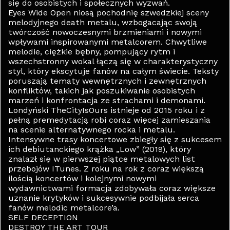
się do osobistych i społecznych wyzwań.
Eyes Wide Open niosą pochodnię szwedzkiej sceny
melodyjnego death metalu, wzbogacając swoją
twórczość nowoczesnymi brzmieniami i nowymi
wpływami inspirowanymi metalcorem. Chwytliwe
melodie, ciężkie bębny, pompujący rytm i
wszechstronny wokal łączą się w charakterystyczny
styl, który ekscytuje fanów na całym świecie. Teksty
poruszają tematy wewnętrznych i zewnętrznych
konfliktów, takich jak poszukiwanie osobistych
marzeń i konfrontacja ze strachami i demonami.
Londyński TheCityIsOurs istnieje od 2015 roku i z
pełną premedytacją robi coraz więcej zamieszania
na scenie alternatywnego rocka i metalu.
Intensywne trasy koncertowe zbiegły się z sukcesem
ich debiutanckiego krążka „Low” (2019), który
znalazł się w pierwszej piątce metalowych list
przebojów ITunes. Z roku na rok z coraz większą
ilością koncertów i kolejnymi nowymi
wydawnictwami formacja zdobywała coraz większe
uznanie krytyków i sukcesywnie podbijała serca
fanów melodic metalcore’a.
SELF DECEPTION
DESTROY THE ART TOUR