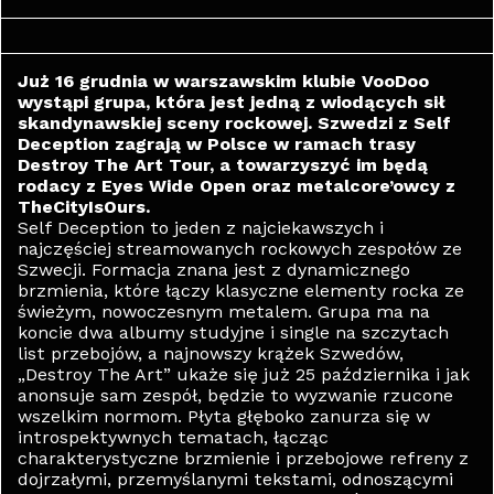
Już 16 grudnia w warszawskim klubie VooDoo
wystąpi grupa, która jest jedną z wiodących sił
skandynawskiej sceny rockowej. Szwedzi z Self
Deception zagrają w Polsce w ramach trasy
Destroy The Art Tour, a towarzyszyć im będą
rodacy z Eyes Wide Open oraz metalcore’owcy z
TheCityIsOurs.
Self Deception to jeden z najciekawszych i
najczęściej streamowanych rockowych zespołów ze
Szwecji. Formacja znana jest z dynamicznego
brzmienia, które łączy klasyczne elementy rocka ze
świeżym, nowoczesnym metalem. Grupa ma na
koncie dwa albumy studyjne i single na szczytach
list przebojów, a najnowszy krążek Szwedów,
„Destroy The Art” ukaże się już 25 października i jak
anonsuje sam zespół, będzie to wyzwanie rzucone
wszelkim normom. Płyta głęboko zanurza się w
introspektywnych tematach, łącząc
charakterystyczne brzmienie i przebojowe refreny z
dojrzałymi, przemyślanymi tekstami, odnoszącymi