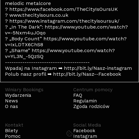
melodic metalcore
? https://www.facebook.com/TheCityIsOursUK
? www.thecityisours.co.uk
? https://www.instagram.com/thecityisoursuk/
? „In The Dark”: https://www.youtube.com/watch?
v=-5Nxm4uJOqo
? „Body Count” https://www.youtube.com/watch?
v=IxLDTX6ChS8
? „Shame” https://www.youtube.com/watch?
v=YL3N_-5QzSQ
---------------------------------------
Wpadaj na Instagram ➡ http://bit.ly/Nasz-instagram
Polub nasz profil ➡ http://bit.ly/Nasz--Facebook
Winiary Bookings
Centrum pomocy
Wydarzenia
FAQ
News
Regulamin
O nas
Zgoda rodziców
Kontakt
Social Media
Bilety
Facebook
Pomoc
Instagram