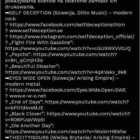
pokazywania biletów na telefonie zamiast ich
drukowania.
➡SELF DECEPTION (Szwecja, Ditto Music) – modern
rock
? https://www.facebook.com/selfdeceptionsthlm
? www.selfdeception.se
? https://www.instagram.com/selfdeception_official/
? „Fight Fire With Gasoline”:
https://www.youtube.com/watch?v=cGU9WXVV0JQ
? „Psycho”: https://www.youtube.com/watch?
v=Bn_qCmjH3io
? „Beautiful Disaster”:
https://www.youtube.com/watch?v=4qKVakv_9k8
➡EYES WIDE OPEN (Szwecja/ Arising Empire) –
modern metal
? https://www.facebook.com/Eyes.Wide.Open.SWE
? www.e-w-o.net
? „End of Days”: https://www.youtube.com/watch?
v=bP01dkvsMJE
? „Black Clover”: https://www.youtube.com/watch?
v=RO6PUqVWp5I
? „Die Another Day”:
https://www.youtube.com/watch?v=iWxkIrH8Wiw
➡THECITYISOURS (Wielka Brytania/ Arising Empire) –