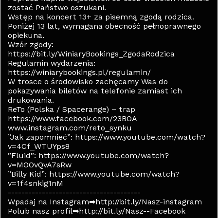
zostać Państwo oszukani.
Wstęp na koncert 13+ za pisemną zgodą rodzica.
Poniżej 13 lat, wymagana obecność pełnoprawnego
opiekuna.
Wzór zgody:
https://bit.ly/WiniaryBookings_ZgodaRodzica
Regulamin wydarzenia:
https://winiarybookings.pl/regulamin/
W trosce o środowisko zachęcamy Was do
pokazywania biletów na telefonie zamiast ich
drukowania.
ReTo (Polska / Spacerange) – trap
https://www.facebook.com/23BOA
www.instagram.com/reto_synku
”Jak zapomnieć”: https://www.youtube.com/watch?
v=4Cf_WTUYps8
”Fluid”: https://www.youtube.com/watch?
v=MOOvQvA7sRw
”Billy Kid”: https://www.youtube.com/watch?
v=1f4snkig1nM
---------------------------------------
Wpadaj na Instagram➡http://bit.ly/Nasz-instagram
Polub nasz profil➡http://bit.ly/Nasz--Facebook