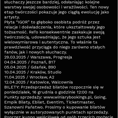
słuchaczy jeszcze bardziej, odsłaniając kolejne
warstwy swojej osobowości i wrażliwości. Ten nowy
etap twórczości pokazuje jego ciągłą ewolucję jako
artysty.
Płyta “IGOR” to głęboko osobista podróż przez
relacje i doświadczenia, które ukształtowały jego
tożsamość. ReTo konsekwentnie zaskakuje swoją
twórczością, udowadniając, że jego sztuka jest
wielowymiarowa i autentyczna. To właśnie ta
prawdziwość przyciąga do niego zarówno stałych
fanów, jak i nowych słuchaczy.
29.03.2025 / Warszawa, Progresja
04.04.2025 / Poznań, B17
05.04.2025 / Gdańsk, B90
10.04.2025 / Kraków, Studio
11.04.2025 / Wrocław, A2
12.04.2025 / Katowice, Walcownia
BILETY: Przedsprzedaż biletów rozpocznie się w
poniedziałek, 16 grudnia o godzinie 12:00 na
Punkty sprzedaży: www.winiarybookings.pl, Going,
Empik Bilety, Ebilet, Eventim, Ticketmaster,
Szanowni Państwo. Prosimy o kupowanie biletów
wyłącznie w autoryzowanych punktach sprzedaży.
Poprzez kupno wejściówek od osób trzecich możecie