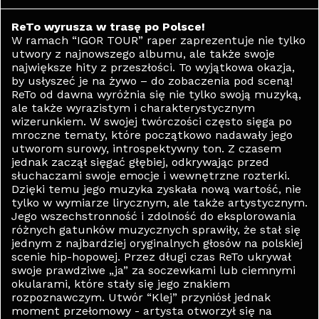
ReTo wyrusza w trasę po Polsce!
W ramach “IGOR TOUR” raper zaprezentuje nie tylko
utwory z najnowszego albumu, ale także swoje
największe hity z przeszłości. To wyjątkowa okazja,
by usłyszeć je na żywo – do zobaczenia pod sceną!
ReTo od dawna wyróżnia się nie tylko swoją muzyką,
ale także wyrazistym i charakterystycznym
wizerunkiem. W swojej twórczości często sięga po
mroczne tematy, które początkowo nadawały jego
utworom surowy, introspektywny ton. Z czasem
jednak zaczął sięgać głębiej, odkrywając przed
słuchaczami swoje emocje i wewnętrzne rozterki.
Dzięki temu jego muzyka zyskała nową wartość, nie
tylko w wymiarze lirycznym, ale także artystycznym.
Jego wszechstronność i zdolność do eksplorowania
różnych gatunków muzycznych sprawiły, że stał się
jednym z najbardziej oryginalnych głosów na polskiej
scenie hip-hopowej. Przez długi czas ReTo ukrywał
swoje prawdziwe „ja” za soczewkami lub ciemnymi
okularami, które stały się jego znakiem
rozpoznawczym. Utwór “Klej” przyniósł jednak
moment przełomowy - artysta otworzył się na