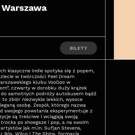
 Warszawa
BILETY
ch klasyczne indie spotyka się z popem,
ziecie w twórczości Peel Dream
warszawskiego klubu VooDoo w
oom”, czwarty w dorobku duży krążek
em do samotnych podróży autobusem bądź
to zbiór niezwykle lekkich, wysoce
ieganą osobę. Zespół, którego nazwa
 od swojego powstania eksperymentuje z
ycje są treściwe i wciągają swoją
trocka po shoegaze i pop, a na swoim
artystów jak m.in. Sufjan Stevens,
r Rós, Wilco i The Shins, formacja