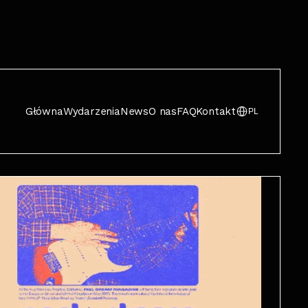
Główna
Wydarzenia
News
O nas
FAQ
Kontakt
PL