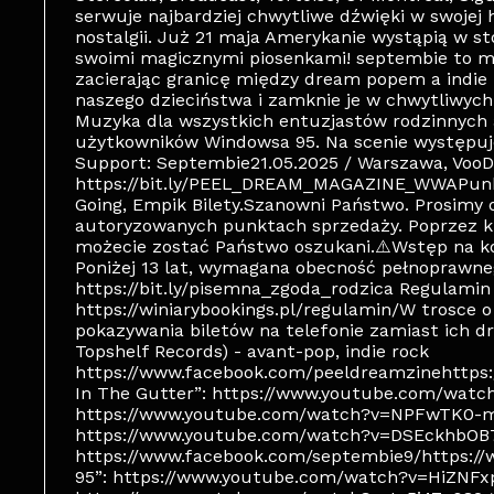
serwuje najbardziej chwytliwe dźwięki w swojej h
nostalgii. Już 21 maja Amerykanie wystąpią w s
swoimi magicznymi piosenkami! septembie to mu
zacierając granicę między dream popem a indie 
naszego dzieciństwa i zamknie je w chwytliwych
Muzyka dla wszystkich entuzjastów rodzinnych 
użytkowników Windowsa 95. Na scenie występ
Support: Septembie21.05.2025 / Warszawa, VooD
https://bit.ly/PEEL_DREAM_MAGAZINE_WWAPunkt
Going, Empik Bilety.Szanowni Państwo. Prosimy 
autoryzowanych punktach sprzedaży. Poprzez k
możecie zostać Państwo oszukani.⚠️Wstęp na ko
Poniżej 13 lat, wymagana obecność pełnoprawne
https://bit.ly/pisemna_zgoda_rodzica Regulamin
https://winiarybookings.pl/regulamin/W trosce
pokazywania biletów na telefonie zamiast ich
Topshelf Records) - avant-pop, indie rock
https://www.facebook.com/peeldreamzinehttps
In The Gutter”: https://www.youtube.com/watc
https://www.youtube.com/watch?v=NPFwTK0-
https://www.youtube.com/watch?v=DSEckhbOB7c
https://www.facebook.com/septembie9/https:/
95”: https://www.youtube.com/watch?v=HiZNFxp