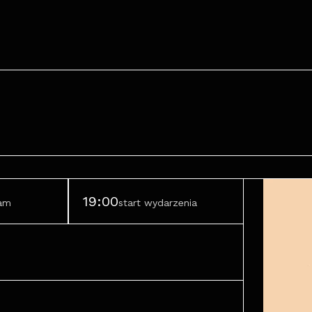
19:00
ram
start wydarzenia