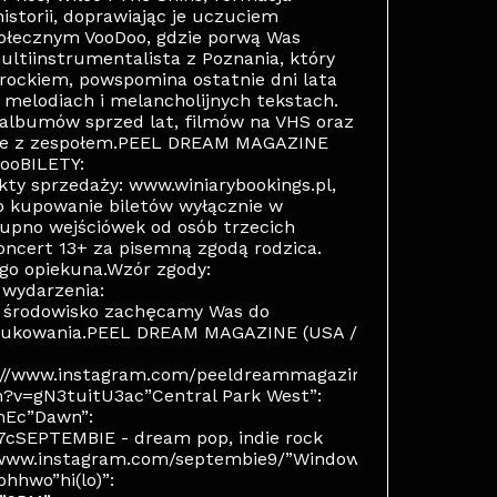
istorii, doprawiając je uczuciem
tołecznym VooDoo, gdzie porwą Was
ltiinstrumentalista z Poznania, który
rockiem, powspomina ostatnie dni lata
 melodiach i melancholijnych tekstach.
albumów sprzed lat, filmów na VHS oraz
uje z zespołem.PEEL DREAM MAGAZINE
ooBILETY:
y sprzedaży: www.winiarybookings.pl,
o kupowanie biletów wyłącznie w
upno wejściówek od osób trzecich
ncert 13+ za pisemną zgodą rodzica.
go opiekuna.Wzór zgody:
 wydarzenia:
 o środowisko zachęcamy Was do
 drukowania.PEEL DREAM MAGAZINE (USA /
://www.instagram.com/peeldreammagazine”Lie
h?v=gN3tuitU3ac”Central Park West”:
mEc”Dawn”:
SEPTEMBIE - dream pop, indie rock
/www.instagram.com/septembie9/”Windows
hhwo”hi(lo)”: