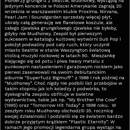
Pionierzy grunge’u z Seattle, Mudhoney, wystąpią na
jedynym koncercie w Polsce! Amerykanie zagrają 20
września w warszawskim klubie Proxima. Nirvana,
Pearl Jam i Soundgarden sprzedały więcej płyt,
ubrały całą generację we flanelowe koszule, ale
całego zjawiska grunge’owego zjawiska nie byłoby,
gdyby nie Mudhoney. Zespół był pierwszym
sukcesem w katalogu kultowej wytwórni Sub Pop i
położył podwaliny pod cały ruch, który uczynił
miasto Seattle w stanie Waszyngton światową
stolicą muzyki rockowej w latach 90. Mieszankę
klejącego się od potu i piwa heavy metalu z
punkowym nastawieniem i garażowym rockiem jako
pierwsi zaserwowali na swoim debiutanckim
albumie “Superfuzz Bigmuff” z 1988 i rok później na
“Mudhoney”. Choć nigdy nie podbili list przebojów w
takim stopniu jak ich koledzy z podwórka, to
dyskografia zespołu obfituje w świetne
wydawnictwa, takie jak np. “My Brother the Cow”
(1995) oraz “Tomorrow Hit Today” z 1998 roku. W
zeszłym roku Mudhoney obchodzili 35. rocznicę
swojej działalności i podzielili się ze światem bardzo
dobrze przyjętym krążkiem “Plastic Eternity”. W
ramach jego promocji legendarna grupa wystąpi na