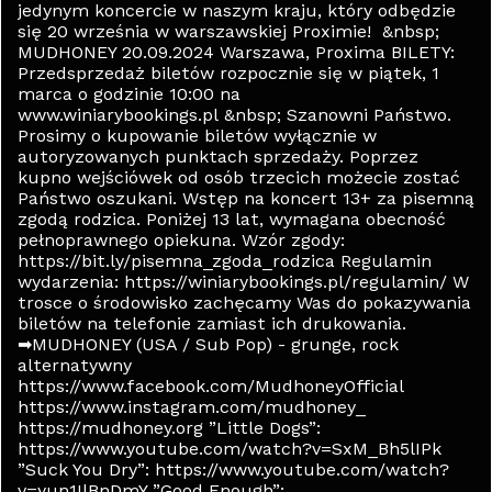
jedynym koncercie w naszym kraju, który odbędzie
się 20 września w warszawskiej Proximie! &nbsp;
MUDHONEY 20.09.2024 Warszawa, Proxima BILETY:
Przedsprzedaż biletów rozpocznie się w piątek, 1
marca o godzinie 10:00 na
www.winiarybookings.pl &nbsp; Szanowni Państwo.
Prosimy o kupowanie biletów wyłącznie w
autoryzowanych punktach sprzedaży. Poprzez
kupno wejściówek od osób trzecich możecie zostać
Państwo oszukani. Wstęp na koncert 13+ za pisemną
zgodą rodzica. Poniżej 13 lat, wymagana obecność
pełnoprawnego opiekuna. Wzór zgody:
https://bit.ly/pisemna_zgoda_rodzica Regulamin
wydarzenia: https://winiarybookings.pl/regulamin/ W
trosce o środowisko zachęcamy Was do pokazywania
biletów na telefonie zamiast ich drukowania.
➡MUDHONEY (USA / Sub Pop) - grunge, rock
alternatywny
https://www.facebook.com/MudhoneyOfficial
https://www.instagram.com/mudhoney_
https://mudhoney.org ”Little Dogs”:
https://www.youtube.com/watch?v=SxM_Bh5lIPk
”Suck You Dry”: https://www.youtube.com/watch?
v=yun1IlBnDmY ”Good Enough”: