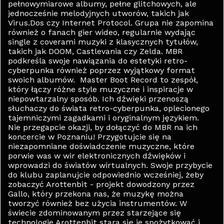
pełnowymiarowe albumy, pełne glitchowych, ale
jednocześnie melodyjnych utworów, takich jak
Virus.Dos czy Internet Protocol. Grupa nie zapomina
również o fanach gier wideo, regularnie wydając
single z coverami muzyki z klasycznych tytułów,
takich jak DOOM, Castlevania czy Zelda. MBR
podkreśla swoje nawiązania do estetyki retro-
cyberpunka również poprzez wyjątkowy format
swoich albumów. Master Boot Record to zespół,
który łączy różne style muzyczne i inspiracje w
niepowtarzalny sposób. Ich dźwięki przenoszą
słuchaczy do świata retro-cyberpunka, oplecionego
tajemniczymi zagadkami i oryginalnym językiem.
Nie przegapcie okazji, by dołączyć do MBR na ich
koncercie w Poznaniu! Przygotujcie się na
niezapomniane doświadczenie muzyczne, które
porwie was w wir elektronicznych dźwięków i
wprowadzi do światów wirtualnych. Swoje przybycie
do klubu zaplanujcie odpowiednio wcześniej, żeby
zobaczyć Arottenbit - projekt dowodzony przez
Gallo, który przekona nas, że muzykę można
tworzyć również bez użycia instrumentów. W
świecie zdominowanym przez starzejące się
technologie Arottenbit stara się je spożytkować i