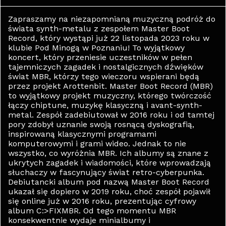
Zapraszamy na niezapomnianą muzyczną podróż do
świata synth-metalu z zespołem Master Boot
Record, który wystąpi już 22 listopada 2023 roku w
klubie Pod Minogą w Poznaniu! To wyjątkowy
koncert, który przeniesie uczestników w pełen
tajemniczych zagadek i nostalgicznych dźwięków
świat MBR, którzy tego wieczoru wspierani będą
przez projekt Arottenbit. Master Boot Record (MBR)
to wyjątkowy projekt muzyczny, którego twórczość
łączy chiptune, muzykę klasyczną i avant-synth-
metal. Zespół zadebiutował w 2016 roku i od tamtej
pory zdobył uznanie swoją rosnącą dyskografią,
inspirowaną klasycznymi programami
komputerowymi i grami wideo. Jednak to nie
wszystko, co wyróżnia MBR. Ich albumy są znane z
ukrytych zagadek i wiadomości, które wprowadzają
słuchaczy w fascynujący świat retro-cyberpunka.
Debiutancki album pod nazwą Master Boot Record
ukazał się dopiero w 2019 roku, choć zespół pojawił
się online już w 2016 roku, prezentując cyfrowy
album C:>FIXMBR. Od tego momentu MBR
konsekwentnie wydaje minialbumy i