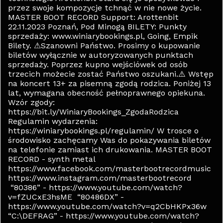
przez swoje kompozycje tchnąć w nie nowe życie.
MASTER BOOT RECORD Support: Arottenbit
22.11.2023 Poznań, Pod Minogą BILETY: Punkty
sprzedaży: www.winiarybookings.pl, Going, Empik
Bilety. ⚠Szanowni Państwo. Prosimy o kupowanie
biletów wyłącznie w autoryzowanych punktach
sprzedaży. Poprzez kupno wejściówek od osób
trzecich możecie zostać Państwo oszukani.⚠️ Wstęp
na koncert 13+ za pisemną zgodą rodzica. Poniżej 13
lat, wymagana obecność pełnoprawnego opiekuna.
Wzór zgody:
https://bit.ly/WiniaryBookings_ZgodaRodzica
Regulamin wydarzenia:
https://winiarybookings.pl/regulamin/ W trosce o
środowisko zachęcamy Was do pokazywania biletów
na telefonie zamiast ich drukowania. MASTER BOOT
RECORD - synth metal
https://www.facebook.com/masterbootrecordmusic
https://www.instagram.com/masterbootrecord
“80386” - https://www.youtube.com/watch?
v=fZUCxE3hsME “80486DX” -
https://www.youtube.com/watch?v=q2CbHKPx36w
“C:\DEFRAG” - https://www.youtube.com/watch?