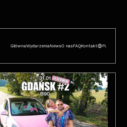
Główna
Wydarzenia
News
O nas
FAQ
Kontakt
PL