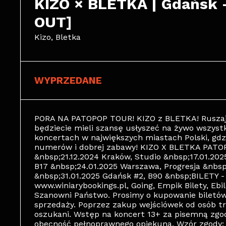
KIZO × BLETKA | Gdańsk -
OUT]
Kizo, Bletka
WYPRZEDANE
PORA NA PATOPOP TOUR! KIZO z BLETKA! Ruszają
będziecie mieli szansę usłyszeć na żywo wszyst
koncertach w największych miastach Polski, gdz
numerów i dobrej zabawy! KIZO X BLETKA PATOP
&nbsp;21.12.2024 Kraków, Studio &nbsp;17.01.202
B17 &nbsp;24.01.2025 Warszawa, Progresja &nbsp
&nbsp;31.01.2025 Gdańsk #2, B90 &nbsp;BILETY 
www.winiarybookings.pl, Going, Empik Bilety, Eb
Szanowni Państwo. Prosimy o kupowanie biletó
sprzedaży. Poprzez zakup wejściówek od osób t
oszukani. Wstęp na koncert 13+ za pisemną zgod
obecność pełnoprawnego opiekuna. Wzór zgody: 