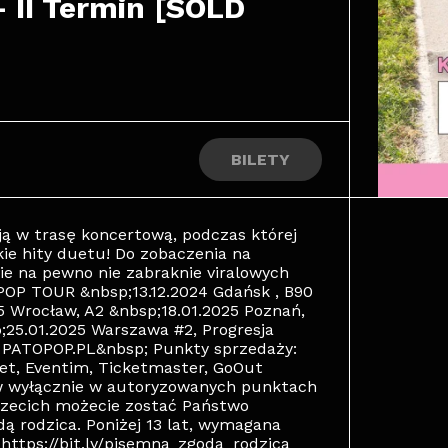
 II Termin [SOLD 
BILETY
 w trasę koncertową, podczas której
kie hity duetu! Do zobaczenia na
ie na pewno nie zabraknie viralowych
OP TOUR &nbsp;13.12.2024 Gdańsk , B90
5 Wrocław, A2 &nbsp;18.01.2025 Poznań,
;25.01.2025 Warszawa #2, Progresja
- PATOPOP.PL&nbsp; Punkty sprzedaży:
ilet, Eventim, Ticketmaster, GoOut
w wyłącznie w autoryzowanych punktach
rzecich możecie zostać Państwo
ą rodzica. Poniżej 13 lat, wymagana
https://bit.ly/pisemna_zgoda_rodzica