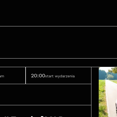
20:00
ram
start wydarzenia