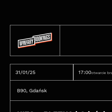
31/01/25
17:00
otwarcie b
B90, Gdańsk