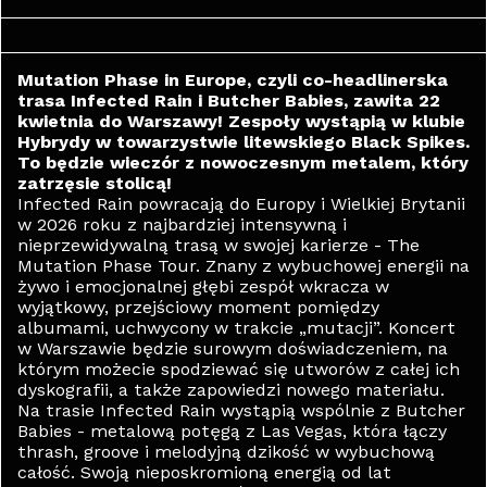
Mutation Phase in Europe, czyli co-headlinerska
trasa Infected Rain i Butcher Babies, zawita 22
kwietnia do Warszawy! Zespoły wystąpią w klubie
Hybrydy w towarzystwie litewskiego Black Spikes.
To będzie wieczór z nowoczesnym metalem, który
zatrzęsie stolicą!
Infected Rain powracają do Europy i Wielkiej Brytanii
w 2026 roku z najbardziej intensywną i
nieprzewidywalną trasą w swojej karierze - The
Mutation Phase Tour. Znany z wybuchowej energii na
żywo i emocjonalnej głębi zespół wkracza w
wyjątkowy, przejściowy moment pomiędzy
albumami, uchwycony w trakcie „mutacji”. Koncert
w Warszawie będzie surowym doświadczeniem, na
którym możecie spodziewać się utworów z całej ich
dyskografii, a także zapowiedzi nowego materiału.
Na trasie Infected Rain wystąpią wspólnie z Butcher
Babies - metalową potęgą z Las Vegas, która łączy
thrash, groove i melodyjną dzikość w wybuchową
całość. Swoją nieposkromioną energią od lat