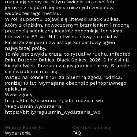
rozpalają sceny na całym świecie, co czyni ich
jednym z najbardziej dynamicznych zespołów
współczesnego metalu.
W roli supportu pojawi się litewski Black Spikes,
który z ciężkim, nowoczesnym brzmieniem i mocną
prezencją sceniczną idealnie dopełniają ten skład.
Ich świeża EP-ka “NIL” otwiera nowy rozdział w
karierze zespołu i zwiastuje koncertowy ogień
najwyższej próby.
To nie jest zwykła trasa, to rytuał w ruchu. Infected
Rain. Butcher Babies. Black Spikes. 2026. Silniejsi niż
kiedykolwiek. Przekraczający granice formy. Stańcie
się świadkami mutacji!
Wstęp na koncert 13+ za pisemną zgodą rodzica.
Poniżej 13 lat, wymagana obecność pełnoprawnego
opiekuna.
Wzór zgody:
https://bit.ly/pisemna_zgoda_rodzica_wb
?Regulamin wydarzenia:
https://bit.ly/regulamin_wydarzenia_wb
Winiary Bookings
Centrum pomocy
Wydarzenia
FAQ