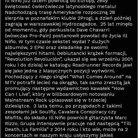
Ill Niño już latem powrócą do Europy, żeby
świętować ćwierćwiecze latynoskiego metalu!
Nadchodzącą trasę Amerykanie rozpoczną 28
sierpnia w poznańskim klubie 2Progi, a dzień później
zagrają w warszawskiej Hydrozagadce. 25 lat minęło
od momentu, gdy perkusista Dave Chavarri
(wówczas Pro-Pain) postanowił powołać do życia Ill
Niño. W tym czasie sekstet wydał 7 dużych
albumów, 2 EPki oraz składankę ze swoimi
największymi hitami. Debiutancki krążek formacji,
“Revolution Revolución”, ukazał się we wrześniu 2001
roku i do dzisiaj w katalogu Roadrunner Records jawi
się jako jedna z klasycznych pozycji wytwórni.
Pochodzący z niego singiel “What Comes Around” na
MTV potrafił lecieć na okrągło, tak samo zresztą jak
promujący następne wydawnictwo kawałek “How
Can I Live”, który w billboardowym notowaniu
Mainstream Rock uplasował się w trzeciej
dziesiątce. 3 lata temu, po przygodach z takimi
zespołami jak Soulfly, Cavalera Conspiracy czy
Misfits, do składu Ill Niño powrócił gitarzysta Marc
Rizzo. Grupa intensywnie pracuje nad następcą “Till
Death, La Familia” z 2014 roku i kto wie, może na 2
koncertach w naszym kraju usłyszymy jakieś