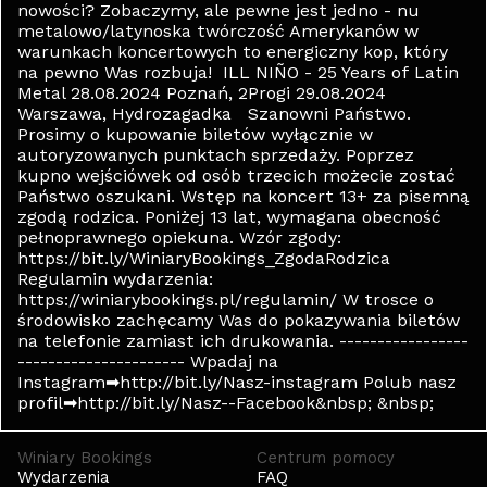
nowości? Zobaczymy, ale pewne jest jedno - nu
metalowo/latynoska twórczość Amerykanów w
warunkach koncertowych to energiczny kop, który
na pewno Was rozbuja! ILL NIÑO - 25 Years of Latin
Metal 28.08.2024 Poznań, 2Progi 29.08.2024
Warszawa, Hydrozagadka Szanowni Państwo.
Prosimy o kupowanie biletów wyłącznie w
autoryzowanych punktach sprzedaży. Poprzez
kupno wejściówek od osób trzecich możecie zostać
Państwo oszukani. Wstęp na koncert 13+ za pisemną
zgodą rodzica. Poniżej 13 lat, wymagana obecność
pełnoprawnego opiekuna. Wzór zgody:
https://bit.ly/WiniaryBookings_ZgodaRodzica
Regulamin wydarzenia:
https://winiarybookings.pl/regulamin/ W trosce o
środowisko zachęcamy Was do pokazywania biletów
na telefonie zamiast ich drukowania. -----------------
---------------------- Wpadaj na
Instagram➡http://bit.ly/Nasz-instagram Polub nasz
profil➡http://bit.ly/Nasz--Facebook&nbsp; &nbsp;
Winiary Bookings
Centrum pomocy
Wydarzenia
FAQ