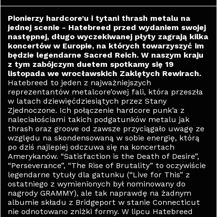
Pionierzy hardcore’u i tytani thrash metalu na
jednej scenie - Hatebreed przed wydaniem swojej
następnej, długo wyczekiwanej płyty zagrają kilka
koncertów w Europie, na których towarzyszyć im
będzie legendarne Sacred Reich. W naszym kraju
z tym zabójczym duetem spotkamy się 19
listopada we wrocławskich Zaklętych Rewirach.
Hatebreed to jeden z najważniejszych
reprezentantów metalcore’owej fali, która przeszła
w latach dziewięćdziesiątych przez Stany
Zjednoczone. Ich połączenie hardcore punk’a z
naleciałościami takich podgatunków metalu jak
thrash oraz groove od zawsze przyciągało uwagę ze
względu na skondensowaną w sobie energię, którą
po dziś najlepiej odczuwa się na koncertach
Amerykanów. “Satisfaction is the Death of Desire”,
“Perseverance”, “The Rise of Brutality” to oczywiście
legendarne tytuły dla gatunku (“Live for This” z
ostatniego z wymienionych był nominowany do
nagrody GRAMMY), ale tak naprawdę na żadnym
albumie składu z Bridgeport w stanie Connecticut
nie odnotowano zniżki formy. W lipcu Hatebreed