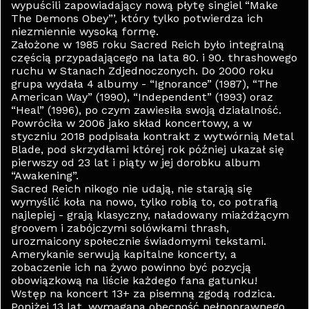
wypuścili zapowiadający nową płytę singiel “Make
The Demons Obey”’, który tylko potwierdza ich
niezmiennie wysoką formę.
Założone w 1985 roku Sacred Reich było integralną
częścią przypadającego na lata 80. i 90. thrashowego
ruchu w Stanach Zdjednoczonych. Do 2000 roku
grupa wydała 4 albumy - “Ignorance” (1987), “The
American Way” (1990), “Independent” (1993) oraz
“Heal” (1996), po czym zawiesiła swoją działalność.
Powróciła w 2006 jako skład koncertowy, a w
styczniu 2018 podpisała kontrakt z wytwórnią Metal
Blade, pod skrzydłami której rok później ukazał się
pierwszy od 23 lat i piąty w jej dorobku album
“Awakening”.
Sacred Reich nikogo nie udają, nie starają się
wymyślić koła na nowo, tylko robią to, co potrafią
najlepiej - grają klasyczny, naładowany miażdżącym
groovem i zabójczymi solówkami thrash,
urozmaicony społecznie świadomymi tekstami.
Amerykanie serwują kapitalne koncerty, a
zobaczenie ich na żywo powinno być pozycją
obowiązkową na liście każdego fana gatunku!
Wstęp na koncert 13+ za pisemną zgodą rodzica.
Poniżej 13 lat, wymagana obecność pełnoprawnego