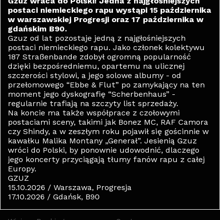
Gzuz wraca do Polski! Jedna z najgłośniejszych
postaci niemieckiego rapu wystąpi 15 października
w warszawskiej Progresji oraz 17 października w
gdańskim B90.
Gzuz od lat pozostaje jedną z najgłośniejszych
postaci niemieckiego rapu. Jako członek kolektywu
187 Straßenbande zdobył ogromną popularność
dzięki bezpośredniemu, opartemu na ulicznej
szczerości stylowi, a jego solowe albumy - od
przełomowego “Ebbe & Flut” po zamykający na ten
moment jego dyskografię “Scherbenhaus” -
regularnie trafiają na szczyty list sprzedaży.
Na koncie ma także współprace z czołowymi
postaciami sceny, takimi jak Bonez MC, RAF Camora
czy Shindy, a w zeszłym roku pojawił się gościnnie w
kawałku Malika Montany „Generał”. Jesienią Gzuz
wróci do Polski, by ponownie udowodnić, dlaczego
jego koncerty przyciągają tłumy fanów rapu z całej
Europy.
GZUZ
15.10.2026 / Warszawa, Progresja
17.10.2026 / Gdańsk, B90