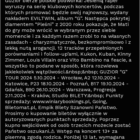
Guzior bierze polskie podwórka! Jesienią raper
wyruszy na serię klubowych koncertów, podczas
których promować będzie swój najnowszy, wydany
nakładem EVILTWIN, album “G”. Następca pokrytej
diamentem “Pleśni” z 2020 roku pokazuje, że Mati
do gry może wrócić w wybranym przez siebie
momencie i za każdym razem zrobi to na własnych
zasadach - charyzmatycznie, bezkompromisowo i z
lekką nutą arogancji. 12 tracków przepełnionych
porównaniami i follow-up’ami, Kukon, Kuban, Kinny
Zimmer, Louis Villain oraz Vito Bambino na feacie, a
wszystko to podane w sposób, która rozwiewa
jakiekolwiek wątpliwości.&nbsp;&nbsp; GUZIOR “G”
TOUR 2024 5.10.2024 - Wrocław, A2 12.10.2024 -
Katowice, P23 18.10.2024 - Poznań, B17 19.10.2024 -
Gdańsk, B90 26.10.2024 - Warszawa, Progresja
2.11.2024 - Kraków, Studio BILETY:&nbsp; Punkty
sprzedaży: www.winiarybookings.pl, Going,
Biletomat.pl, Empik Bilety Szanowni Państwo.
Prosimy o kupowanie biletów wyłącznie w
autoryzowanych punktach sprzedaży. Poprzez
kupno wejściówek od osób trzecich możecie zostać
Państwo oszukani.⚠️ Wstęp na koncert 13+ za
pisemną zgodą rodzica. Poniżej 13 lat, wymagana