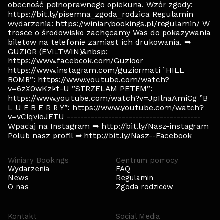
obecność pełnoprawnego opiekuna. Wzór zgody:
https://bit.ly/pisemna_zgoda_rodzica Regulamin
wydarzenia: https://winiarybookings.pl/regulamin/ W
trosce o środowisko zachęcamy Was do pokazywania
biletów na telefonie zamiast ich drukowania. ➡
GUZIOR (EVILTWIN)&nbsp;
https://www.facebook.com/Guzioor
https://www.instagram.com/guziormati ”HILL
BOMB”: https://www.youtube.com/watch?
v=6zX0wKzkt-U ”STRZELAM PETEM”:
https://www.youtube.com/watch?v=JpIlnaAmiCg ”B
L U E B E R R Y”: https://www.youtube.com/watch?
v=vClqvioJETU ---------------------------------------
Wpadaj na Instagram ➡ http://bit.ly/Nasz-instagram
Polub nasz profil ➡ http://bit.ly/Nasz--Facebook
Winiary Bookings
Centrum pomocy
Wydarzenia
FAQ
News
Regulamin
O nas
Zgoda rodziców
Kontakt
Social Media